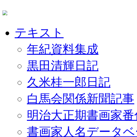
テキスト
年紀資料集成
黒田清輝日記
久米桂一郎日記
白馬会関係新聞記事
明治大正期書画家番
書画家人名データベ