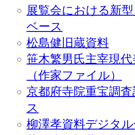
展覧会における新型
ベース
松島健旧蔵資料
笹木繁男氏主宰現代
（作家ファイル）
京都府寺院重宝調査
ス
柳澤孝資料デジタル