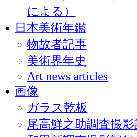
による）
日本美術年鑑
物故者記事
美術界年史
Art news articles
画像
ガラス乾板
尾高鮮之助調査撮影