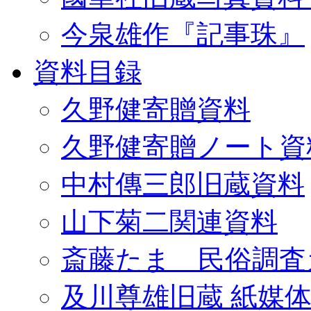
今泉雄作『記事珠』
資料目録
久野健寄贈資料
久野健寄贈ノート資
中村傳三郎旧蔵資料
山下菊二関連資料
斎藤たま 民俗調査
及川尊雄旧蔵 紙媒