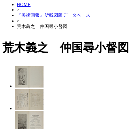
HOME
>
『美術画報』所載図版データベース
>
荒木義之 仲国尋小督図
荒木義之 仲国尋小督図