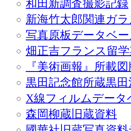
和田新調査撮影記録
新海竹太郎関連ガラ
写真原板データベー
畑正吉フランス留学
『美術画報』所載図
黒田記念館所蔵黒田
X線フィルムデータ
森岡柳蔵旧蔵資料
國華社旧蔵写真資料