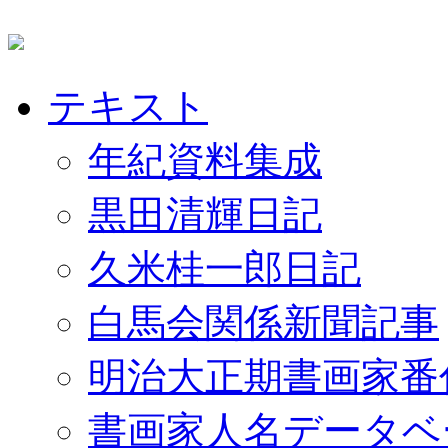
テキスト
年紀資料集成
黒田清輝日記
久米桂一郎日記
白馬会関係新聞記事
明治大正期書画家番
書画家人名データベ