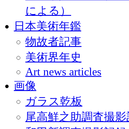
による）
日本美術年鑑
物故者記事
美術界年史
Art news articles
画像
ガラス乾板
尾高鮮之助調査撮影