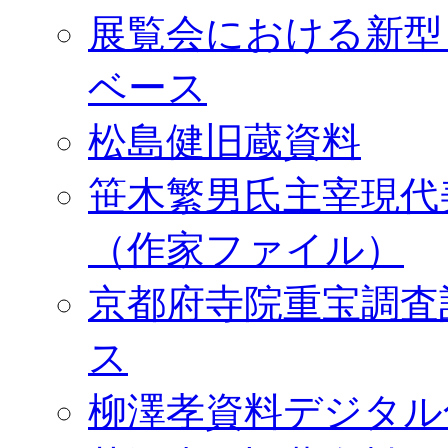
展覧会における新型
ベース
松島健旧蔵資料
笹木繁男氏主宰現代
（作家ファイル）
京都府寺院重宝調査
ス
柳澤孝資料デジタル