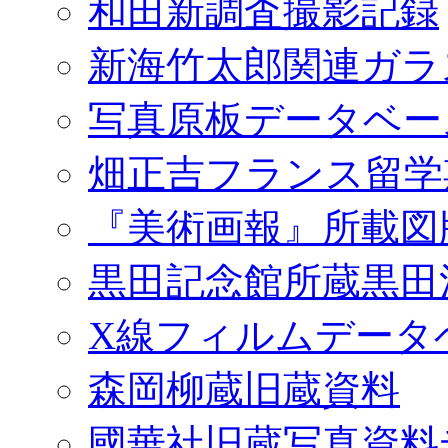
和田新調査撮影記録
新海竹太郎関連ガラ
写真原板データベー
畑正吉フランス留学
『美術画報』所載図
黒田記念館所蔵黒田
X線フィルムデータ
森岡柳蔵旧蔵資料
國華社旧蔵写真資料