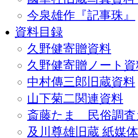
今泉雄作『記事珠』
資料目録
久野健寄贈資料
久野健寄贈ノート資
中村傳三郎旧蔵資料
山下菊二関連資料
斎藤たま 民俗調査
及川尊雄旧蔵 紙媒