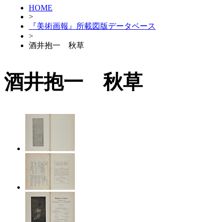
HOME
>
『美術画報』所載図版データベース
>
酒井抱一 秋草
酒井抱一 秋草