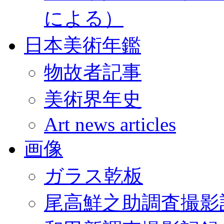
による）
日本美術年鑑
物故者記事
美術界年史
Art news articles
画像
ガラス乾板
尾高鮮之助調査撮影