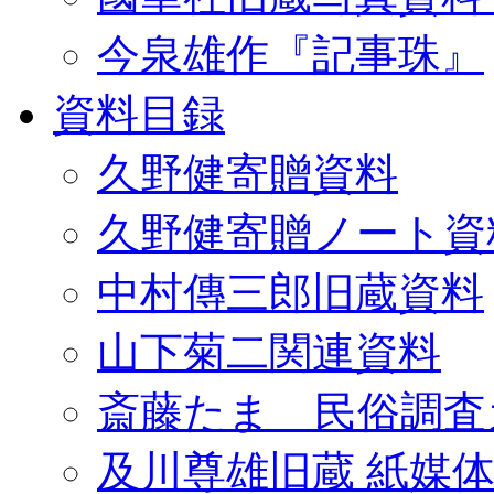
今泉雄作『記事珠』
資料目録
久野健寄贈資料
久野健寄贈ノート資
中村傳三郎旧蔵資料
山下菊二関連資料
斎藤たま 民俗調査
及川尊雄旧蔵 紙媒