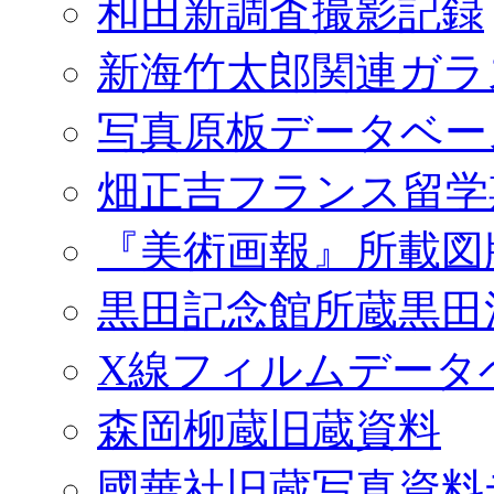
和田新調査撮影記録
新海竹太郎関連ガラ
写真原板データベー
畑正吉フランス留学
『美術画報』所載図
黒田記念館所蔵黒田
X線フィルムデータ
森岡柳蔵旧蔵資料
國華社旧蔵写真資料