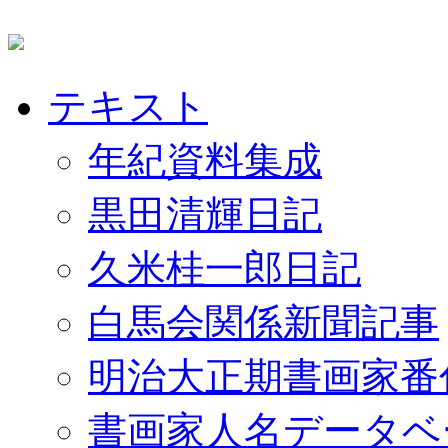
テキスト
年紀資料集成
黒田清輝日記
久米桂一郎日記
白馬会関係新聞記事
明治大正期書画家番
書画家人名データベ