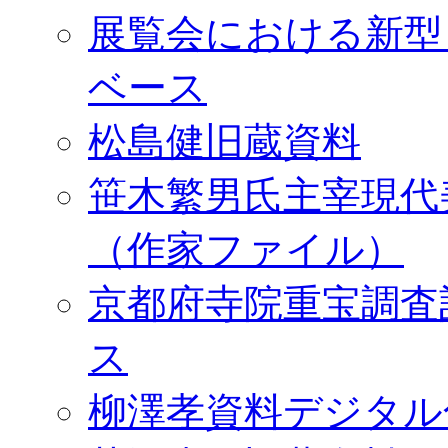
展覧会における新型
ベース
松島健旧蔵資料
笹木繁男氏主宰現代
（作家ファイル）
京都府寺院重宝調査
ス
柳澤孝資料デジタル