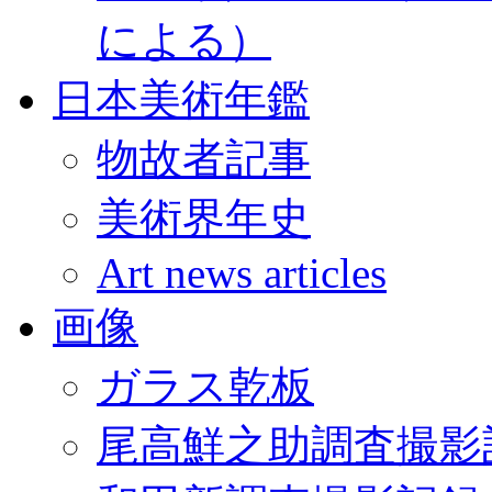
による）
日本美術年鑑
物故者記事
美術界年史
Art news articles
画像
ガラス乾板
尾高鮮之助調査撮影