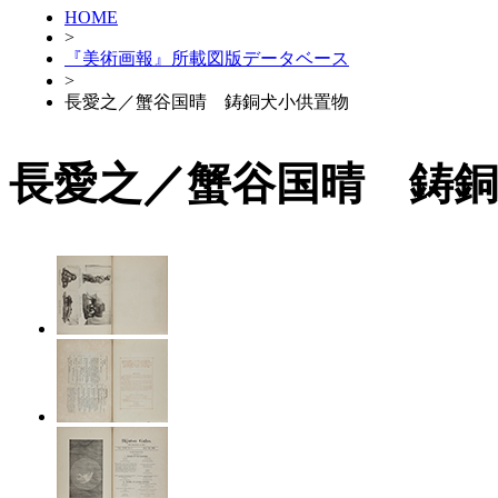
HOME
>
『美術画報』所載図版データベース
>
長愛之／蟹谷国晴 鋳銅犬小供置物
長愛之／蟹谷国晴 鋳銅