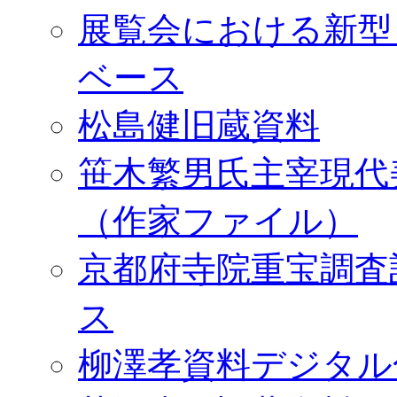
展覧会における新型
ベース
松島健旧蔵資料
笹木繁男氏主宰現代
（作家ファイル）
京都府寺院重宝調査
ス
柳澤孝資料デジタル