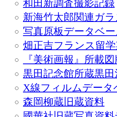
和田新調査撮影記録
新海竹太郎関連ガラ
写真原板データベー
畑正吉フランス留学
『美術画報』所載図
黒田記念館所蔵黒田
X線フィルムデータ
森岡柳蔵旧蔵資料
國華社旧蔵写真資料