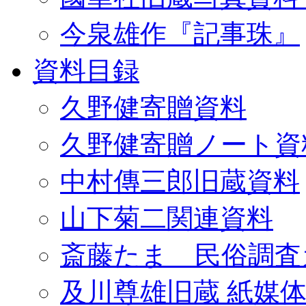
今泉雄作『記事珠』
資料目録
久野健寄贈資料
久野健寄贈ノート資
中村傳三郎旧蔵資料
山下菊二関連資料
斎藤たま 民俗調査
及川尊雄旧蔵 紙媒