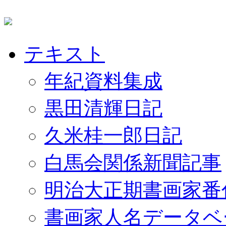
テキスト
年紀資料集成
黒田清輝日記
久米桂一郎日記
白馬会関係新聞記事
明治大正期書画家番
書画家人名データベ