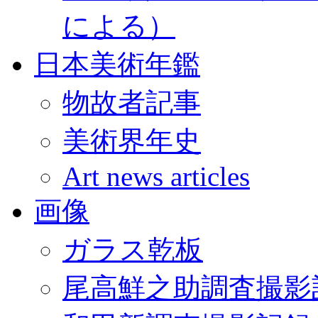
による）
日本美術年鑑
物故者記事
美術界年史
Art news articles
画像
ガラス乾板
尾高鮮之助調査撮影