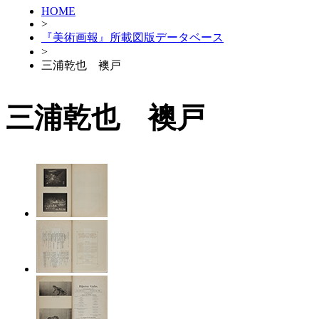
HOME
>
『美術画報』所載図版データベース
>
三浦乾也 襖戸
三浦乾也 襖戸