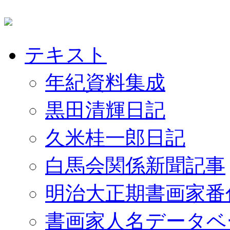
テキスト
年紀資料集成
黒田清輝日記
久米桂一郎日記
白馬会関係新聞記事
明治大正期書画家番
書画家人名データベ