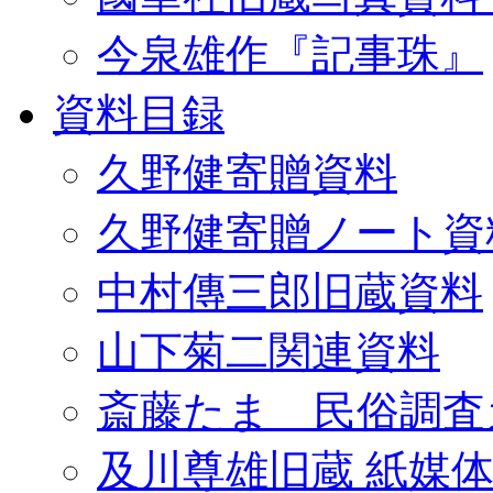
今泉雄作『記事珠』
資料目録
久野健寄贈資料
久野健寄贈ノート資
中村傳三郎旧蔵資料
山下菊二関連資料
斎藤たま 民俗調査
及川尊雄旧蔵 紙媒