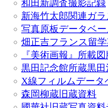
和田新調査撮影記録
新海竹太郎関連ガラ
写真原板データベー
畑正吉フランス留学
『美術画報』所載図
黒田記念館所蔵黒田
X線フィルムデータ
森岡柳蔵旧蔵資料
國華社旧蔵写真資料