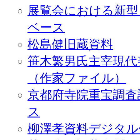
展覧会における新型
ベース
松島健旧蔵資料
笹木繁男氏主宰現代
（作家ファイル）
京都府寺院重宝調査
ス
柳澤孝資料デジタル