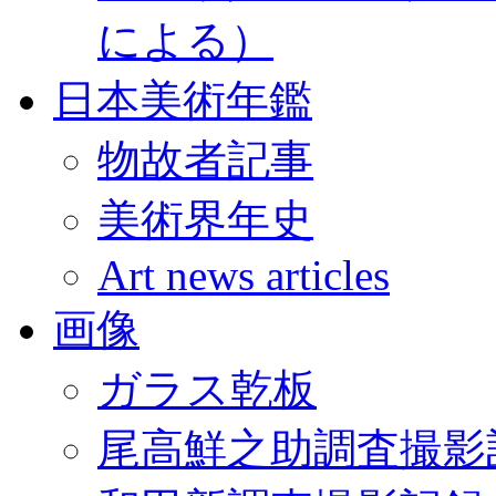
による）
日本美術年鑑
物故者記事
美術界年史
Art news articles
画像
ガラス乾板
尾高鮮之助調査撮影