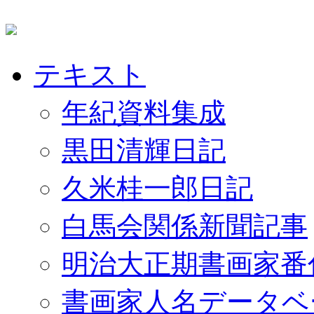
テキスト
年紀資料集成
黒田清輝日記
久米桂一郎日記
白馬会関係新聞記事
明治大正期書画家番
書画家人名データベ