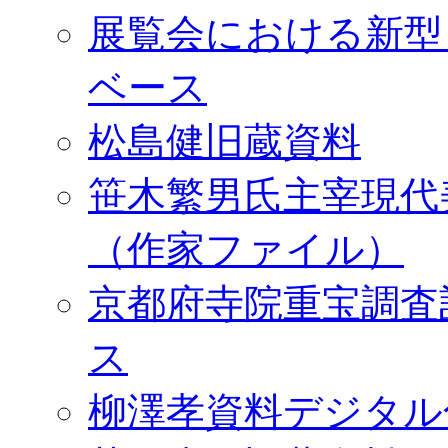
展覧会における新型
ベース
松島健旧蔵資料
笹木繁男氏主宰現代
（作家ファイル）
京都府寺院重宝調査
ス
柳澤孝資料デジタル