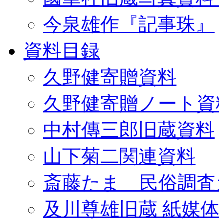
今泉雄作『記事珠』
資料目録
久野健寄贈資料
久野健寄贈ノート資
中村傳三郎旧蔵資料
山下菊二関連資料
斎藤たま 民俗調査
及川尊雄旧蔵 紙媒