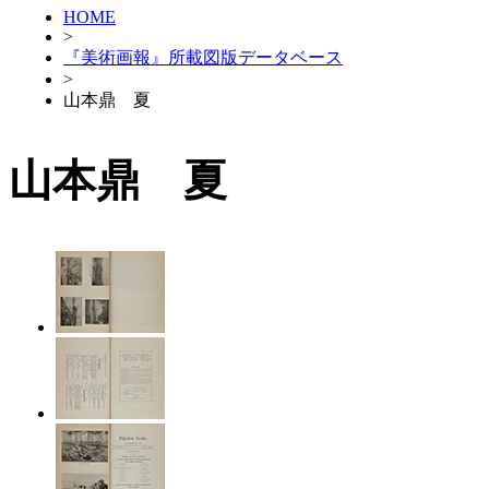
HOME
>
『美術画報』所載図版データベース
>
山本鼎 夏
山本鼎 夏