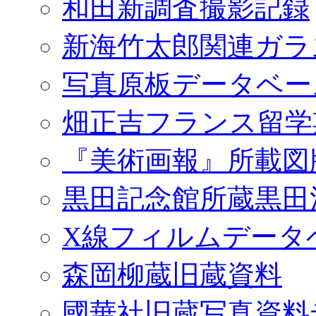
和田新調査撮影記録
新海竹太郎関連ガラ
写真原板データベー
畑正吉フランス留学
『美術画報』所載図
黒田記念館所蔵黒田
X線フィルムデータ
森岡柳蔵旧蔵資料
國華社旧蔵写真資料