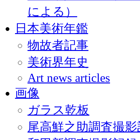
による）
日本美術年鑑
物故者記事
美術界年史
Art news articles
画像
ガラス乾板
尾高鮮之助調査撮影