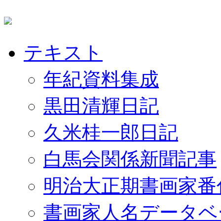
テキスト
年紀資料集成
黒田清輝日記
久米桂一郎日記
白馬会関係新聞記事
明治大正期書画家番
書画家人名データベ