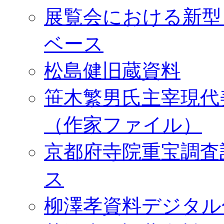
展覧会における新型
ベース
松島健旧蔵資料
笹木繁男氏主宰現代
（作家ファイル）
京都府寺院重宝調査
ス
柳澤孝資料デジタル