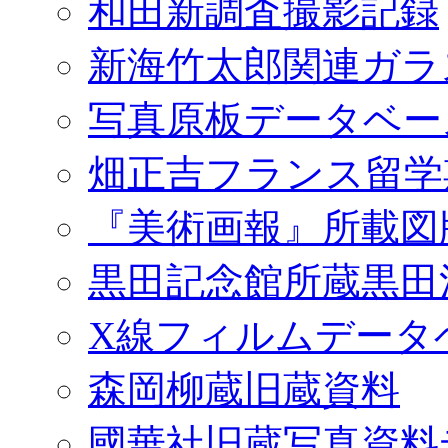
和田新調査撮影記録
新海竹太郎関連ガラ
写真原板データベー
畑正吉フランス留学
『美術画報』所載図
黒田記念館所蔵黒田
X線フィルムデータ
森岡柳蔵旧蔵資料
國華社旧蔵写真資料