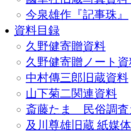
今泉雄作『記事珠』
資料目録
久野健寄贈資料
久野健寄贈ノート資
中村傳三郎旧蔵資料
山下菊二関連資料
斎藤たま 民俗調査
及川尊雄旧蔵 紙媒