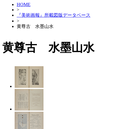
HOME
>
『美術画報』所載図版データベース
>
黄尊古 水墨山水
黄尊古 水墨山水