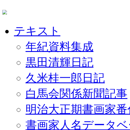
テキスト
年紀資料集成
黒田清輝日記
久米桂一郎日記
白馬会関係新聞記事
明治大正期書画家番
書画家人名データベ