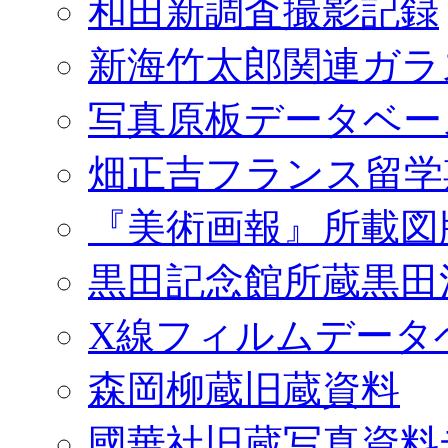
和田新調査撮影記録
新海竹太郎関連ガラ
写真原板データベー
畑正吉フランス留学
『美術画報』所載図
黒田記念館所蔵黒田
X線フィルムデータ
森岡柳蔵旧蔵資料
國華社旧蔵写真資料