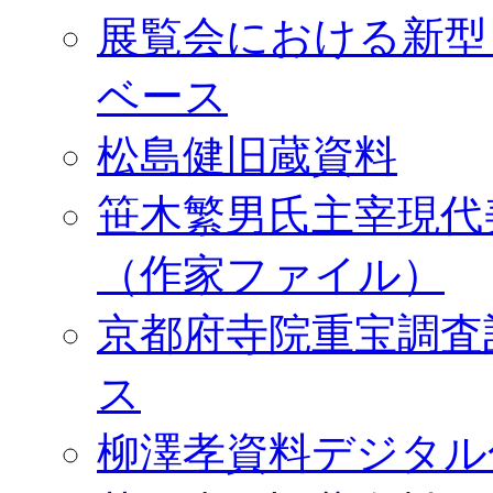
展覧会における新型
ベース
松島健旧蔵資料
笹木繁男氏主宰現代
（作家ファイル）
京都府寺院重宝調査
ス
柳澤孝資料デジタル