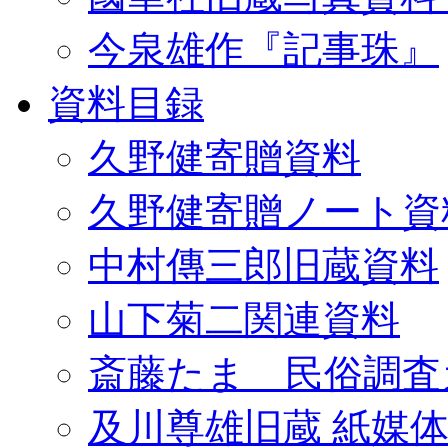
今泉雄作『記事珠』
資料目録
久野健寄贈資料
久野健寄贈ノート資
中村傳三郎旧蔵資料
山下菊二関連資料
斎藤たま 民俗調査
及川尊雄旧蔵 紙媒