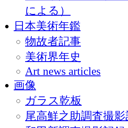
による）
日本美術年鑑
物故者記事
美術界年史
Art news articles
画像
ガラス乾板
尾高鮮之助調査撮影