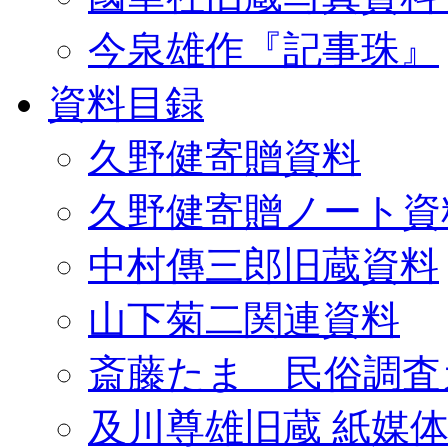
今泉雄作『記事珠』
資料目録
久野健寄贈資料
久野健寄贈ノート資
中村傳三郎旧蔵資料
山下菊二関連資料
斎藤たま 民俗調査
及川尊雄旧蔵 紙媒