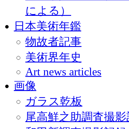
による）
日本美術年鑑
物故者記事
美術界年史
Art news articles
画像
ガラス乾板
尾高鮮之助調査撮影