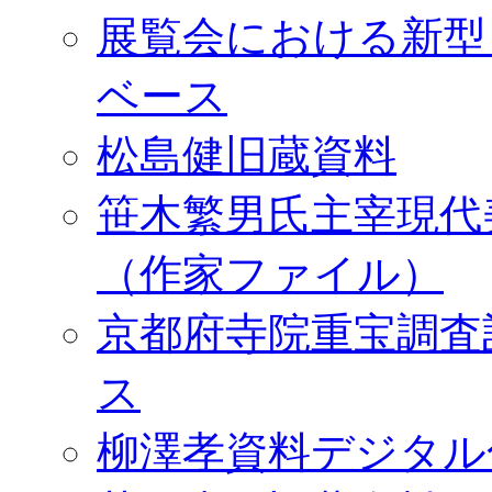
展覧会における新型
ベース
松島健旧蔵資料
笹木繁男氏主宰現代
（作家ファイル）
京都府寺院重宝調査
ス
柳澤孝資料デジタル