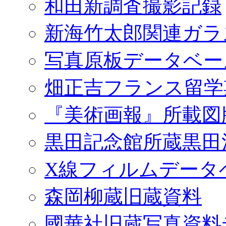
和田新調査撮影記録
新海竹太郎関連ガラ
写真原板データベー
畑正吉フランス留学
『美術画報』所載図
黒田記念館所蔵黒田
X線フィルムデータ
森岡柳蔵旧蔵資料
國華社旧蔵写真資料