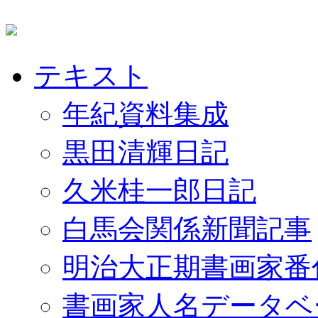
テキスト
年紀資料集成
黒田清輝日記
久米桂一郎日記
白馬会関係新聞記事
明治大正期書画家番
書画家人名データベ