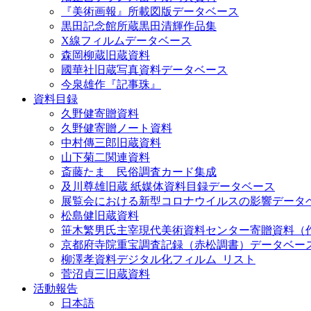
『美術画報』所載図版データベース
黒田記念館所蔵黒田清輝作品集
X線フィルムデータベース
森岡柳蔵旧蔵資料
國華社旧蔵写真資料データベース
今泉雄作『記事珠』
資料目録
久野健寄贈資料
久野健寄贈ノート資料
中村傳三郎旧蔵資料
山下菊二関連資料
斎藤たま 民俗調査カード集成
及川尊雄旧蔵 紙媒体資料目録データベース
展覧会における新型コロナウイルスの影響データ
松島健旧蔵資料
笹木繁男氏主宰現代美術資料センター寄贈資料（
京都府寺院重宝調査記録（赤松調書）データベー
柳澤孝資料デジタル化フィルム_リスト
菅沼貞三旧蔵資料
活動報告
日本語