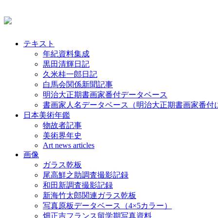
テキスト
年紀資料集成
黒田清輝日記
久米桂一郎日記
白馬会関係新聞記事
明治大正期書画家番付データベース
書画家人名データベース（明治大正期書画家番付
日本美術年鑑
物故者記事
美術界年史
Art news articles
画像
ガラス乾板
尾高鮮之助調査撮影記録
和田新調査撮影記録
新海竹太郎関連ガラス乾板
写真原板データベース（4×5カラー）
畑正吉フランス留学期写真資料