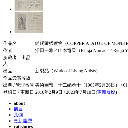
作品名
鋳銅猿猴置物（COPPER ATATUE OF MONK
作者
沼田一雅／山本竜乗（Ichiga Numada／Ryujō Y
所蔵者、出品
人
出品
新製品（Works of Living Artists）
作品受賞等級
出典 / 管理番号
美術画報 十二編巻十（1903年2月26日） / 012-
登録日 / 更新日
2016年2月9日 / 2023年7月18日(
更新履歴
)
about
前言
凡例
更新履歴
categories