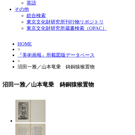
英語
その他
総合検索
東京文化財研究所刊行物リポジトリ
東京文化財研究所蔵書検索（OPAC）
HOME
>
『美術画報』所載図版データベース
>
沼田一雅／山本竜乗 鋳銅猿猴置物
沼田一雅／山本竜乗 鋳銅猿猴置物