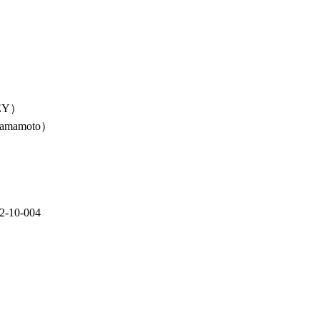
EY）
amamoto）
10-004