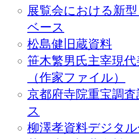
展覧会における新型
ベース
松島健旧蔵資料
笹木繁男氏主宰現代
（作家ファイル）
京都府寺院重宝調査
ス
柳澤孝資料デジタル