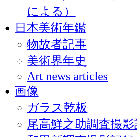
による）
日本美術年鑑
物故者記事
美術界年史
Art news articles
画像
ガラス乾板
尾高鮮之助調査撮影