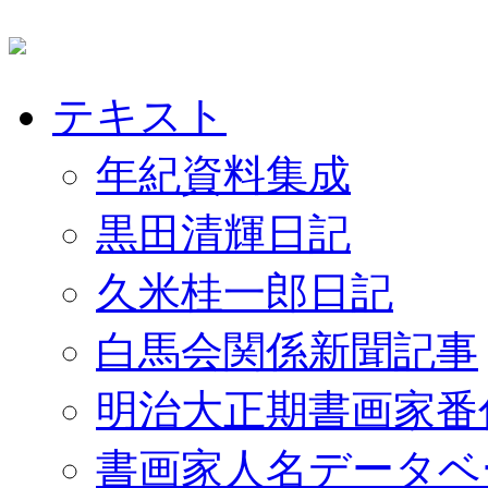
テキスト
年紀資料集成
黒田清輝日記
久米桂一郎日記
白馬会関係新聞記事
明治大正期書画家番
書画家人名データベ