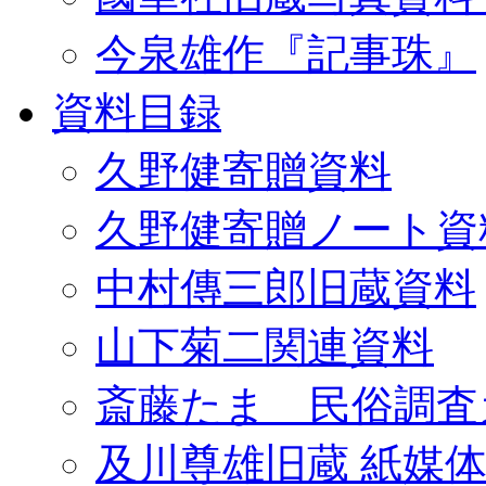
今泉雄作『記事珠』
資料目録
久野健寄贈資料
久野健寄贈ノート資
中村傳三郎旧蔵資料
山下菊二関連資料
斎藤たま 民俗調査
及川尊雄旧蔵 紙媒