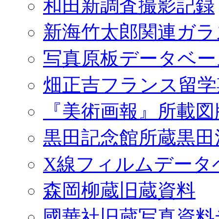
和田新調査撮影記録
新海竹太郎関連ガラ
写真原板データベー
畑正吉フランス留学
『美術画報』所載図
黒田記念館所蔵黒田
X線フィルムデータ
森岡柳蔵旧蔵資料
國華社旧蔵写真資料