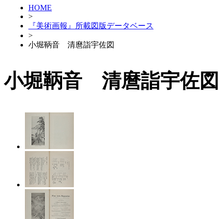
HOME
>
『美術画報』所載図版データベース
>
小堀鞆音 清麿詣宇佐図
小堀鞆音 清麿詣宇佐図