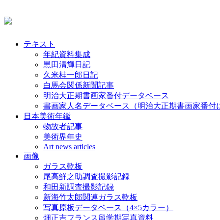
テキスト
年紀資料集成
黒田清輝日記
久米桂一郎日記
白馬会関係新聞記事
明治大正期書画家番付データベース
書画家人名データベース（明治大正期書画家番付
日本美術年鑑
物故者記事
美術界年史
Art news articles
画像
ガラス乾板
尾高鮮之助調査撮影記録
和田新調査撮影記録
新海竹太郎関連ガラス乾板
写真原板データベース（4×5カラー）
畑正吉フランス留学期写真資料