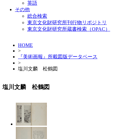
英語
その他
総合検索
東京文化財研究所刊行物リポジトリ
東京文化財研究所蔵書検索（OPAC）
HOME
>
『美術画報』所載図版データベース
>
塩川文麟 松鶴図
塩川文麟 松鶴図