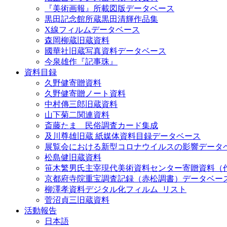
『美術画報』所載図版データベース
黒田記念館所蔵黒田清輝作品集
X線フィルムデータベース
森岡柳蔵旧蔵資料
國華社旧蔵写真資料データベース
今泉雄作『記事珠』
資料目録
久野健寄贈資料
久野健寄贈ノート資料
中村傳三郎旧蔵資料
山下菊二関連資料
斎藤たま 民俗調査カード集成
及川尊雄旧蔵 紙媒体資料目録データベース
展覧会における新型コロナウイルスの影響データ
松島健旧蔵資料
笹木繁男氏主宰現代美術資料センター寄贈資料（
京都府寺院重宝調査記録（赤松調書）データベー
柳澤孝資料デジタル化フィルム_リスト
菅沼貞三旧蔵資料
活動報告
日本語