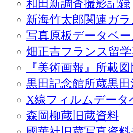
和田新調査撮影記録
新海竹太郎関連ガラ
写真原板データベー
畑正吉フランス留学
『美術画報』所載図
黒田記念館所蔵黒田
X線フィルムデータ
森岡柳蔵旧蔵資料
國華社旧蔵写真資料