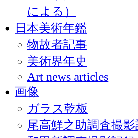
による）
日本美術年鑑
物故者記事
美術界年史
Art news articles
画像
ガラス乾板
尾高鮮之助調査撮影