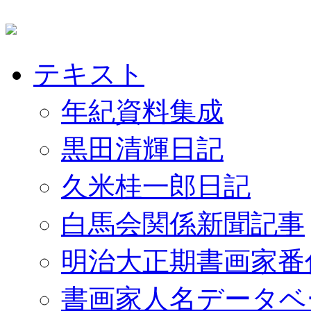
テキスト
年紀資料集成
黒田清輝日記
久米桂一郎日記
白馬会関係新聞記事
明治大正期書画家番
書画家人名データベ