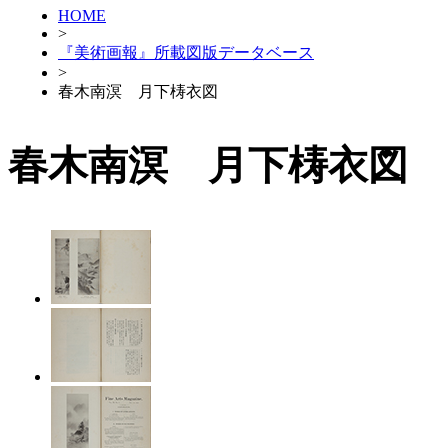
HOME
>
『美術画報』所載図版データベース
>
春木南溟 月下梼衣図
春木南溟 月下梼衣図