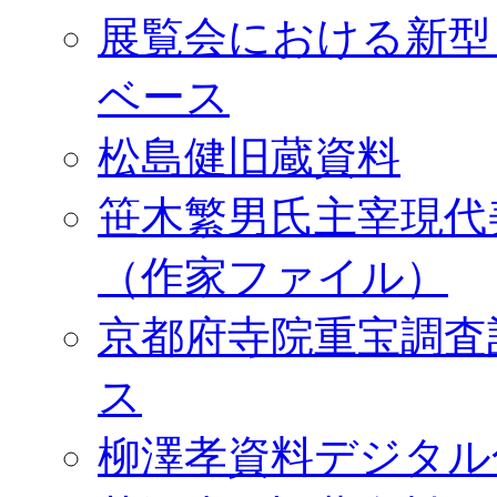
展覧会における新型
ベース
松島健旧蔵資料
笹木繁男氏主宰現代
（作家ファイル）
京都府寺院重宝調査
ス
柳澤孝資料デジタル