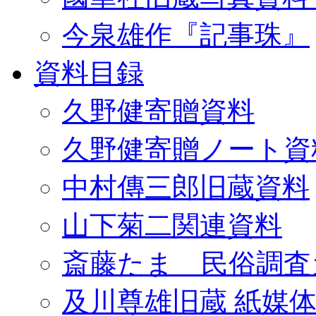
今泉雄作『記事珠』
資料目録
久野健寄贈資料
久野健寄贈ノート資
中村傳三郎旧蔵資料
山下菊二関連資料
斎藤たま 民俗調査
及川尊雄旧蔵 紙媒