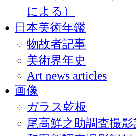
による）
日本美術年鑑
物故者記事
美術界年史
Art news articles
画像
ガラス乾板
尾高鮮之助調査撮影