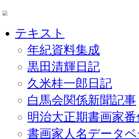
テキスト
年紀資料集成
黒田清輝日記
久米桂一郎日記
白馬会関係新聞記事
明治大正期書画家番
書画家人名データベ