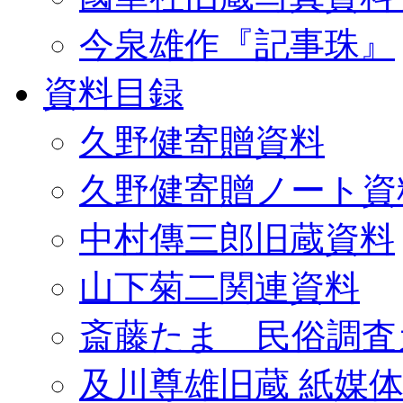
今泉雄作『記事珠』
資料目録
久野健寄贈資料
久野健寄贈ノート資
中村傳三郎旧蔵資料
山下菊二関連資料
斎藤たま 民俗調査
及川尊雄旧蔵 紙媒