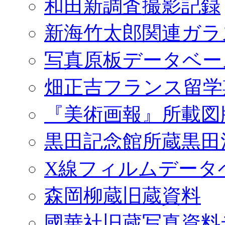
和田新調査撮影記録
新海竹太郎関連ガラ
写真原板データベー
畑正吉フランス留学
『美術画報』所載図
黒田記念館所蔵黒田
X線フィルムデータ
森岡柳蔵旧蔵資料
國華社旧蔵写真資料