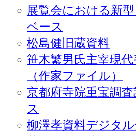
展覧会における新型
ベース
松島健旧蔵資料
笹木繁男氏主宰現代
（作家ファイル）
京都府寺院重宝調査
ス
柳澤孝資料デジタル