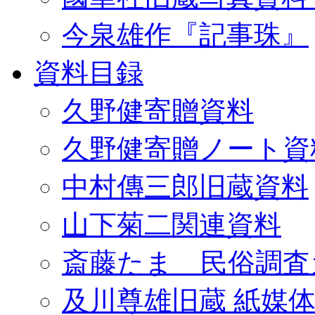
今泉雄作『記事珠』
資料目録
久野健寄贈資料
久野健寄贈ノート資
中村傳三郎旧蔵資料
山下菊二関連資料
斎藤たま 民俗調査
及川尊雄旧蔵 紙媒