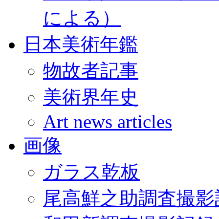
による）
日本美術年鑑
物故者記事
美術界年史
Art news articles
画像
ガラス乾板
尾高鮮之助調査撮影