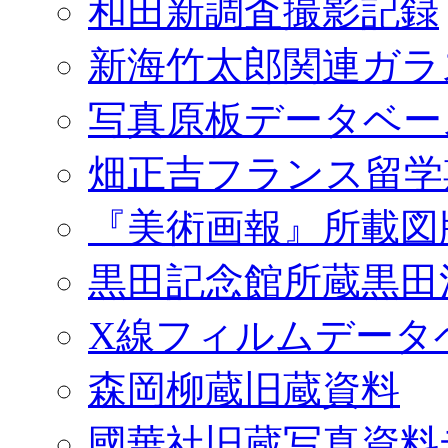
和田新調査撮影記録
新海竹太郎関連ガラ
写真原板データベー
畑正吉フランス留学
『美術画報』所載図
黒田記念館所蔵黒田
X線フィルムデータ
森岡柳蔵旧蔵資料
國華社旧蔵写真資料