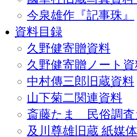
今泉雄作『記事珠』
資料目録
久野健寄贈資料
久野健寄贈ノート資
中村傳三郎旧蔵資料
山下菊二関連資料
斎藤たま 民俗調査
及川尊雄旧蔵 紙媒