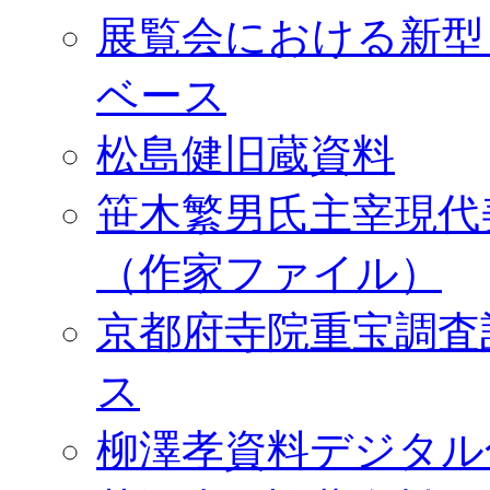
展覧会における新型
ベース
松島健旧蔵資料
笹木繁男氏主宰現代
（作家ファイル）
京都府寺院重宝調査
ス
柳澤孝資料デジタル