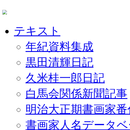
テキスト
年紀資料集成
黒田清輝日記
久米桂一郎日記
白馬会関係新聞記事
明治大正期書画家番
書画家人名データベ