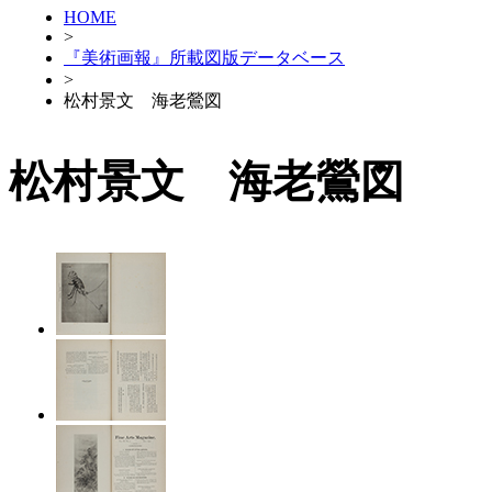
HOME
>
『美術画報』所載図版データベース
>
松村景文 海老鶯図
松村景文 海老鶯図