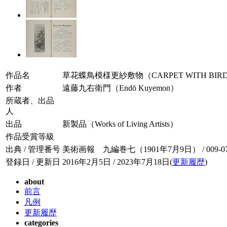
作品名
草花蝶鳥模様更紗敷物（CARPET WITH BIRDS, 
作者
遠藤九右衛門（Endō Kuyemon）
所蔵者、出品
人
出品
新製品（Works of Living Artists）
作品受賞等級
出典 / 管理番号
美術画報 九編巻七（1901年7月9日） / 009-07
登録日 / 更新日
2016年2月5日 / 2023年7月18日(
更新履歴
)
about
前言
凡例
更新履歴
categories