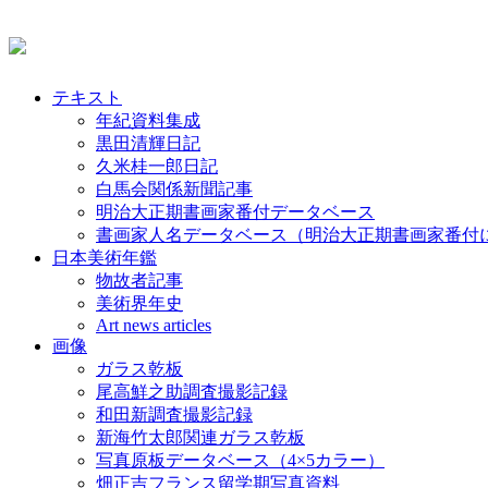
テキスト
年紀資料集成
黒田清輝日記
久米桂一郎日記
白馬会関係新聞記事
明治大正期書画家番付データベース
書画家人名データベース（明治大正期書画家番付
日本美術年鑑
物故者記事
美術界年史
Art news articles
画像
ガラス乾板
尾高鮮之助調査撮影記録
和田新調査撮影記録
新海竹太郎関連ガラス乾板
写真原板データベース（4×5カラー）
畑正吉フランス留学期写真資料