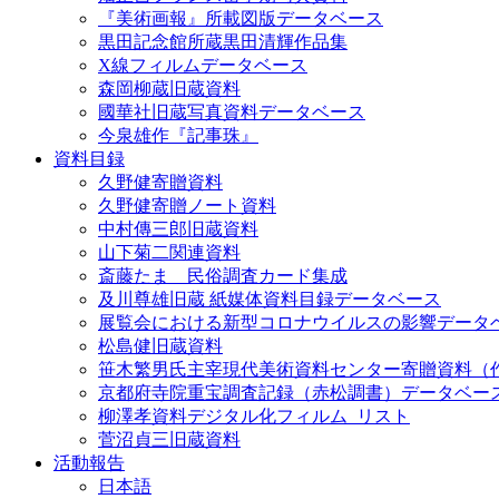
『美術画報』所載図版データベース
黒田記念館所蔵黒田清輝作品集
X線フィルムデータベース
森岡柳蔵旧蔵資料
國華社旧蔵写真資料データベース
今泉雄作『記事珠』
資料目録
久野健寄贈資料
久野健寄贈ノート資料
中村傳三郎旧蔵資料
山下菊二関連資料
斎藤たま 民俗調査カード集成
及川尊雄旧蔵 紙媒体資料目録データベース
展覧会における新型コロナウイルスの影響データ
松島健旧蔵資料
笹木繁男氏主宰現代美術資料センター寄贈資料（
京都府寺院重宝調査記録（赤松調書）データベー
柳澤孝資料デジタル化フィルム_リスト
菅沼貞三旧蔵資料
活動報告
日本語