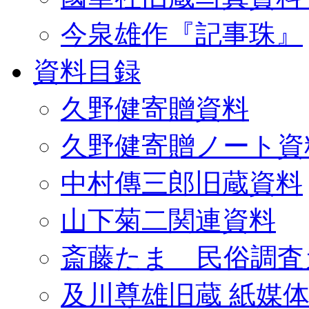
今泉雄作『記事珠』
資料目録
久野健寄贈資料
久野健寄贈ノート資
中村傳三郎旧蔵資料
山下菊二関連資料
斎藤たま 民俗調査
及川尊雄旧蔵 紙媒