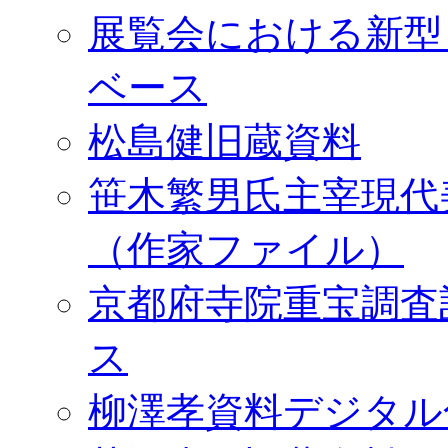
展覧会における新型
ベース
松島健旧蔵資料
笹木繁男氏主宰現代
（作家ファイル）
京都府寺院重宝調査
ス
柳澤孝資料デジタル