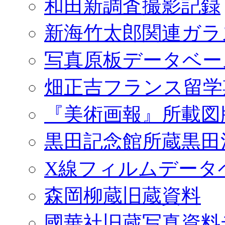
和田新調査撮影記録
新海竹太郎関連ガラ
写真原板データベー
畑正吉フランス留学
『美術画報』所載図
黒田記念館所蔵黒田
X線フィルムデータ
森岡柳蔵旧蔵資料
國華社旧蔵写真資料