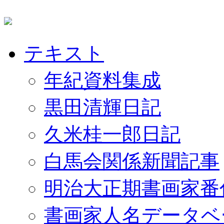
テキスト
年紀資料集成
黒田清輝日記
久米桂一郎日記
白馬会関係新聞記事
明治大正期書画家番
書画家人名データベ