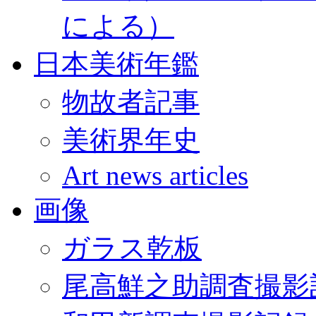
による）
日本美術年鑑
物故者記事
美術界年史
Art news articles
画像
ガラス乾板
尾高鮮之助調査撮影