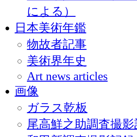
による）
日本美術年鑑
物故者記事
美術界年史
Art news articles
画像
ガラス乾板
尾高鮮之助調査撮影