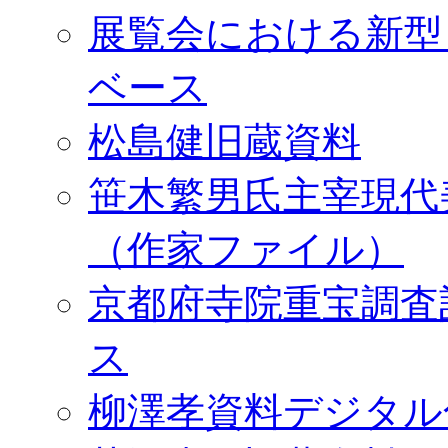
展覧会における新型
ベース
松島健旧蔵資料
笹木繁男氏主宰現代
（作家ファイル）
京都府寺院重宝調査
ス
柳澤孝資料デジタル