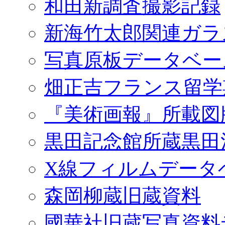
和田新調査撮影記録
新海竹太郎関連ガラ
写真原板データベー
畑正吉フランス留学
『美術画報』所載図
黒田記念館所蔵黒田
X線フィルムデータ
森岡柳蔵旧蔵資料
國華社旧蔵写真資料