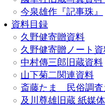
今泉雄作『記事珠』
資料目録
久野健寄贈資料
久野健寄贈ノート資
中村傳三郎旧蔵資料
山下菊二関連資料
斎藤たま 民俗調査
及川尊雄旧蔵 紙媒