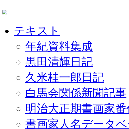
テキスト
年紀資料集成
黒田清輝日記
久米桂一郎日記
白馬会関係新聞記事
明治大正期書画家番
書画家人名データベ