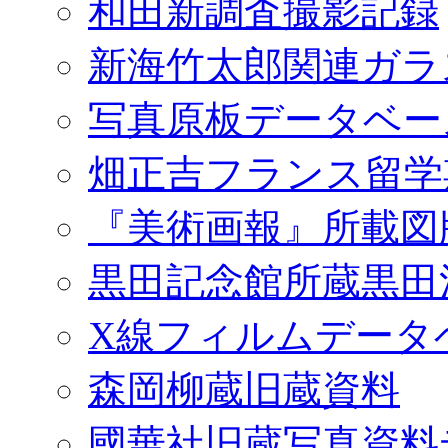
和田新調査撮影記録
新海竹太郎関連ガラ
写真原板データベー
畑正吉フランス留学
『美術画報』所載図
黒田記念館所蔵黒田
X線フィルムデータ
森岡柳蔵旧蔵資料
國華社旧蔵写真資料