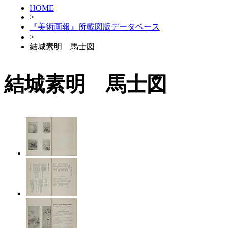
HOME
>
『美術画報』所載図版データベース
>
結城素明 馬士図
結城素明 馬士図