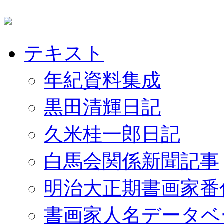
テキスト
年紀資料集成
黒田清輝日記
久米桂一郎日記
白馬会関係新聞記事
明治大正期書画家番
書画家人名データベ