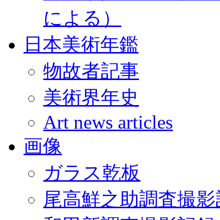
による）
日本美術年鑑
物故者記事
美術界年史
Art news articles
画像
ガラス乾板
尾高鮮之助調査撮影