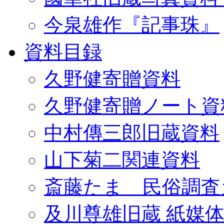
今泉雄作『記事珠』
資料目録
久野健寄贈資料
久野健寄贈ノート資
中村傳三郎旧蔵資料
山下菊二関連資料
斎藤たま 民俗調査
及川尊雄旧蔵 紙媒