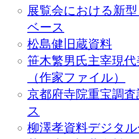
展覧会における新型
ベース
松島健旧蔵資料
笹木繁男氏主宰現代
（作家ファイル）
京都府寺院重宝調査
ス
柳澤孝資料デジタル