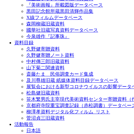
『美術画報』所載図版データベース
黒田記念館所蔵黒田清輝作品集
X線フィルムデータベース
森岡柳蔵旧蔵資料
國華社旧蔵写真資料データベース
今泉雄作『記事珠』
資料目録
久野健寄贈資料
久野健寄贈ノート資料
中村傳三郎旧蔵資料
山下菊二関連資料
斎藤たま 民俗調査カード集成
及川尊雄旧蔵 紙媒体資料目録データベース
展覧会における新型コロナウイルスの影響データ
松島健旧蔵資料
笹木繁男氏主宰現代美術資料センター寄贈資料（
京都府寺院重宝調査記録（赤松調書）データベー
柳澤孝資料デジタル化フィルム_リスト
菅沼貞三旧蔵資料
活動報告
日本語