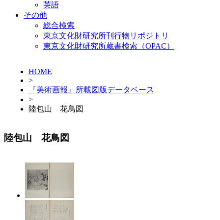
英語
その他
総合検索
東京文化財研究所刊行物リポジトリ
東京文化財研究所蔵書検索（OPAC）
HOME
>
『美術画報』所載図版データベース
>
陸包山 花鳥図
陸包山 花鳥図