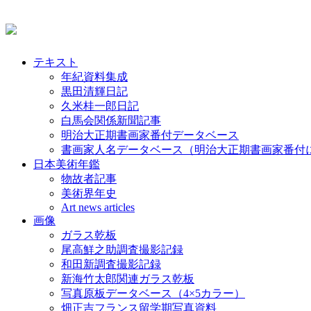
テキスト
年紀資料集成
黒田清輝日記
久米桂一郎日記
白馬会関係新聞記事
明治大正期書画家番付データベース
書画家人名データベース（明治大正期書画家番付
日本美術年鑑
物故者記事
美術界年史
Art news articles
画像
ガラス乾板
尾高鮮之助調査撮影記録
和田新調査撮影記録
新海竹太郎関連ガラス乾板
写真原板データベース（4×5カラー）
畑正吉フランス留学期写真資料