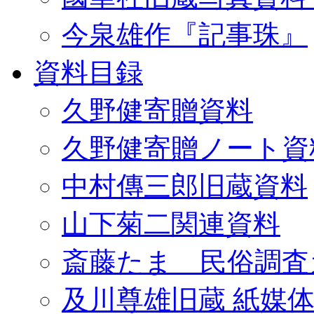
今泉雄作『記事珠』
資料目録
久野健寄贈資料
久野健寄贈ノート資
中村傳三郎旧蔵資料
山下菊二関連資料
斎藤たま 民俗調査
及川尊雄旧蔵 紙媒