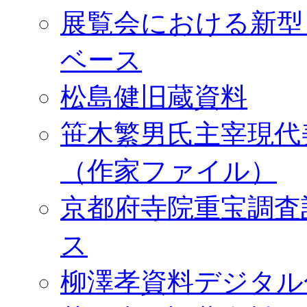
展覧会における新型
ベース
松島健旧蔵資料
笹木繁男氏主宰現代
（作家ファイル）
京都府寺院重宝調査
ス
柳澤孝資料デジタル