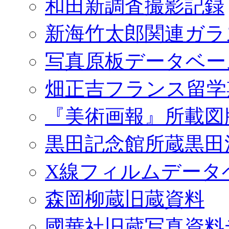
和田新調査撮影記録
新海竹太郎関連ガラ
写真原板データベー
畑正吉フランス留学
『美術画報』所載図
黒田記念館所蔵黒田
X線フィルムデータ
森岡柳蔵旧蔵資料
國華社旧蔵写真資料