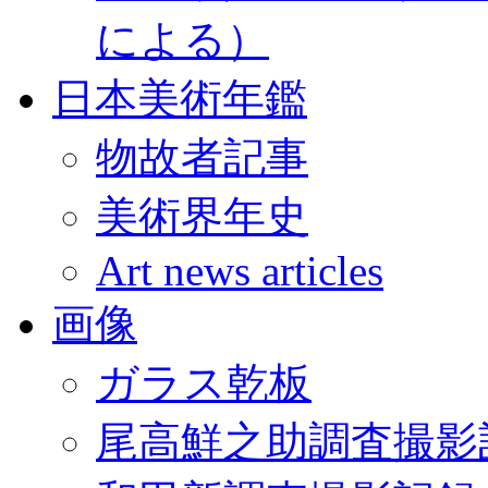
による）
日本美術年鑑
物故者記事
美術界年史
Art news articles
画像
ガラス乾板
尾高鮮之助調査撮影