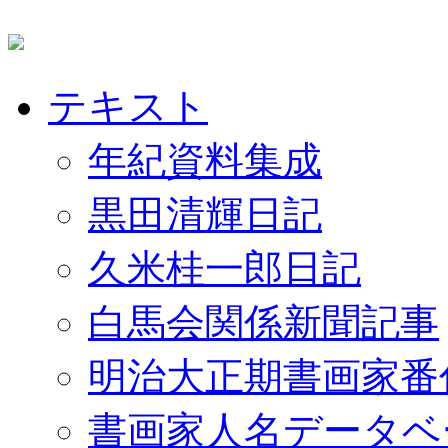
テキスト
年紀資料集成
黒田清輝日記
久米桂一郎日記
白馬会関係新聞記事
明治大正期書画家番
書画家人名データベ