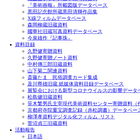
『美術画報』所載図版データベース
黒田記念館所蔵黒田清輝作品集
X線フィルムデータベース
森岡柳蔵旧蔵資料
國華社旧蔵写真資料データベース
今泉雄作『記事珠』
資料目録
久野健寄贈資料
久野健寄贈ノート資料
中村傳三郎旧蔵資料
山下菊二関連資料
斎藤たま 民俗調査カード集成
及川尊雄旧蔵 紙媒体資料目録データベース
展覧会における新型コロナウイルスの影響データ
松島健旧蔵資料
笹木繁男氏主宰現代美術資料センター寄贈資料（
京都府寺院重宝調査記録（赤松調書）データベー
柳澤孝資料デジタル化フィルム_リスト
菅沼貞三旧蔵資料
活動報告
日本語