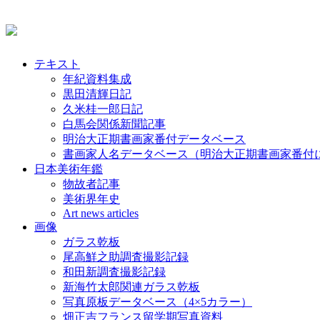
テキスト
年紀資料集成
黒田清輝日記
久米桂一郎日記
白馬会関係新聞記事
明治大正期書画家番付データベース
書画家人名データベース（明治大正期書画家番付
日本美術年鑑
物故者記事
美術界年史
Art news articles
画像
ガラス乾板
尾高鮮之助調査撮影記録
和田新調査撮影記録
新海竹太郎関連ガラス乾板
写真原板データベース（4×5カラー）
畑正吉フランス留学期写真資料