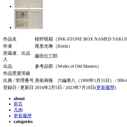
作品名
桜狩硯箱（INK-STONE BOX NAMED SAKU
作者
尾形光琳（Kōrin）
所蔵者、出品
藤田伝三郎
人
出品
参考品部（Works of Old Masters）
作品受賞等級
出典 / 管理番号
美術画報 六編巻八（1900年1月31日） / 006-08
登録日 / 更新日
2016年2月5日 / 2023年7月18日(
更新履歴
)
about
前言
凡例
更新履歴
categories