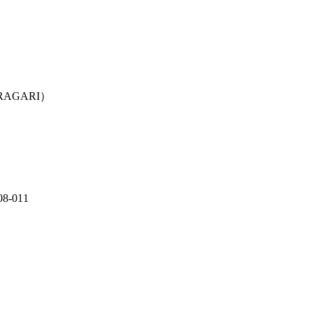
RAGARI）
-011