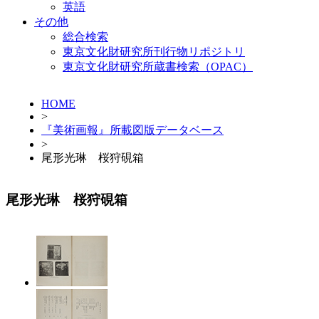
英語
その他
総合検索
東京文化財研究所刊行物リポジトリ
東京文化財研究所蔵書検索（OPAC）
HOME
>
『美術画報』所載図版データベース
>
尾形光琳 桜狩硯箱
尾形光琳 桜狩硯箱