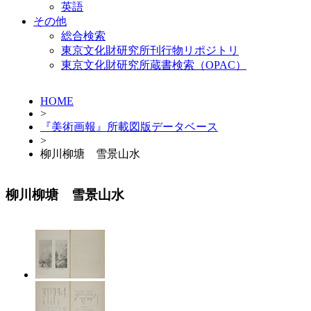
英語
その他
総合検索
東京文化財研究所刊行物リポジトリ
東京文化財研究所蔵書検索（OPAC）
HOME
>
『美術画報』所載図版データベース
>
柳川柳塘 雪景山水
柳川柳塘 雪景山水