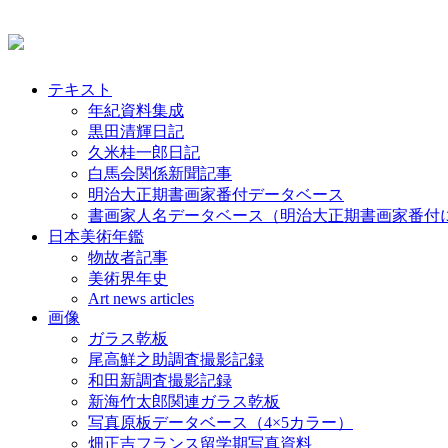
テキスト
年紀資料集成
黒田清輝日記
久米桂一郎日記
白馬会関係新聞記事
明治大正期書画家番付データベース
書画家人名データベース（明治大正期書画家番付
日本美術年鑑
物故者記事
美術界年史
Art news articles
画像
ガラス乾板
尾高鮮之助調査撮影記録
和田新調査撮影記録
新海竹太郎関連ガラス乾板
写真原板データベース（4×5カラー）
畑正吉フランス留学期写真資料