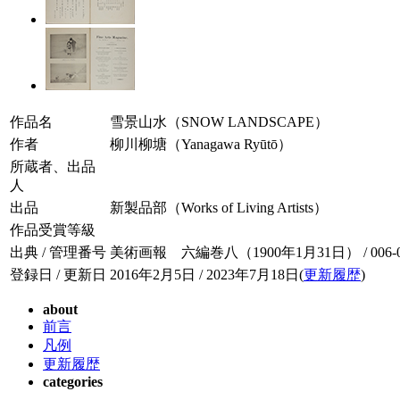
作品名
雪景山水（SNOW LANDSCAPE）
作者
柳川柳塘（Yanagawa Ryūtō）
所蔵者、出品
人
出品
新製品部（Works of Living Artists）
作品受賞等級
出典 / 管理番号
美術画報 六編巻八（1900年1月31日） / 006-08
登録日 / 更新日
2016年2月5日 / 2023年7月18日(
更新履歴
)
about
前言
凡例
更新履歴
categories