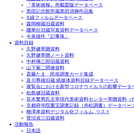
『美術画報』所載図版データベース
黒田記念館所蔵黒田清輝作品集
X線フィルムデータベース
森岡柳蔵旧蔵資料
國華社旧蔵写真資料データベース
今泉雄作『記事珠』
資料目録
久野健寄贈資料
久野健寄贈ノート資料
中村傳三郎旧蔵資料
山下菊二関連資料
斎藤たま 民俗調査カード集成
及川尊雄旧蔵 紙媒体資料目録データベース
展覧会における新型コロナウイルスの影響データ
松島健旧蔵資料
笹木繁男氏主宰現代美術資料センター寄贈資料（
京都府寺院重宝調査記録（赤松調書）データベー
柳澤孝資料デジタル化フィルム_リスト
菅沼貞三旧蔵資料
活動報告
日本語