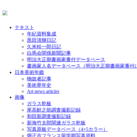
テキスト
年紀資料集成
黒田清輝日記
久米桂一郎日記
白馬会関係新聞記事
明治大正期書画家番付データベース
書画家人名データベース（明治大正期書画家番付
日本美術年鑑
物故者記事
美術界年史
Art news articles
画像
ガラス乾板
尾高鮮之助調査撮影記録
和田新調査撮影記録
新海竹太郎関連ガラス乾板
写真原板データベース（4×5カラー）
畑正吉フランス留学期写真資料