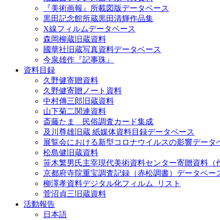
『美術画報』所載図版データベース
黒田記念館所蔵黒田清輝作品集
X線フィルムデータベース
森岡柳蔵旧蔵資料
國華社旧蔵写真資料データベース
今泉雄作『記事珠』
資料目録
久野健寄贈資料
久野健寄贈ノート資料
中村傳三郎旧蔵資料
山下菊二関連資料
斎藤たま 民俗調査カード集成
及川尊雄旧蔵 紙媒体資料目録データベース
展覧会における新型コロナウイルスの影響データ
松島健旧蔵資料
笹木繁男氏主宰現代美術資料センター寄贈資料（
京都府寺院重宝調査記録（赤松調書）データベー
柳澤孝資料デジタル化フィルム_リスト
菅沼貞三旧蔵資料
活動報告
日本語