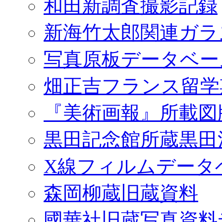
和田新調査撮影記録
新海竹太郎関連ガラ
写真原板データベー
畑正吉フランス留学
『美術画報』所載図
黒田記念館所蔵黒田
X線フィルムデータ
森岡柳蔵旧蔵資料
國華社旧蔵写真資料