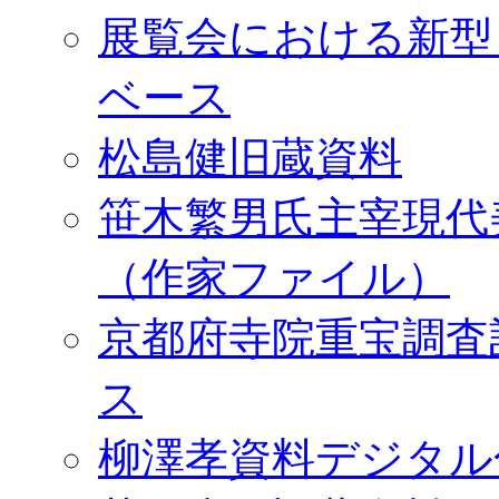
展覧会における新型
ベース
松島健旧蔵資料
笹木繁男氏主宰現代
（作家ファイル）
京都府寺院重宝調査
ス
柳澤孝資料デジタル