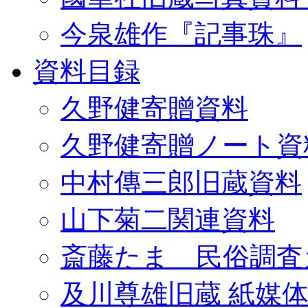
今泉雄作『記事珠』
資料目録
久野健寄贈資料
久野健寄贈ノート資
中村傳三郎旧蔵資料
山下菊二関連資料
斎藤たま 民俗調査
及川尊雄旧蔵 紙媒