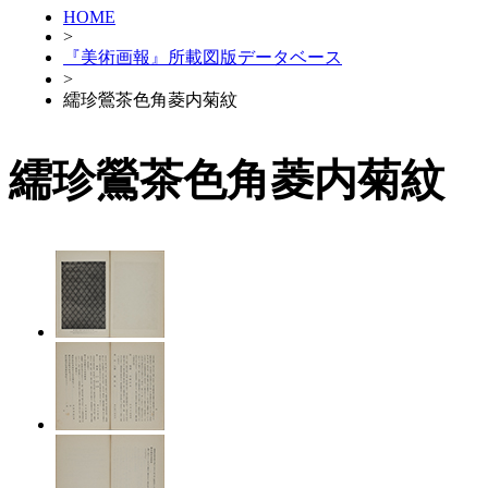
HOME
>
『美術画報』所載図版データベース
>
繻珍鶯茶色角菱内菊紋
繻珍鶯茶色角菱内菊紋