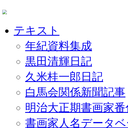
テキスト
年紀資料集成
黒田清輝日記
久米桂一郎日記
白馬会関係新聞記事
明治大正期書画家番
書画家人名データベ