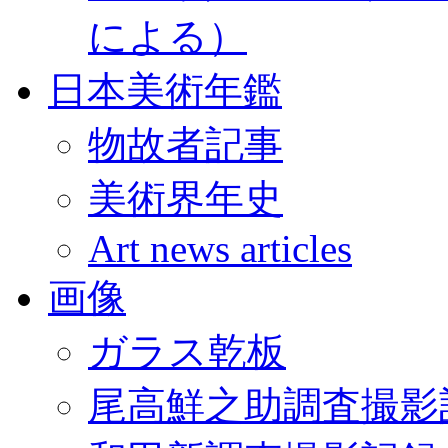
による）
日本美術年鑑
物故者記事
美術界年史
Art news articles
画像
ガラス乾板
尾高鮮之助調査撮影