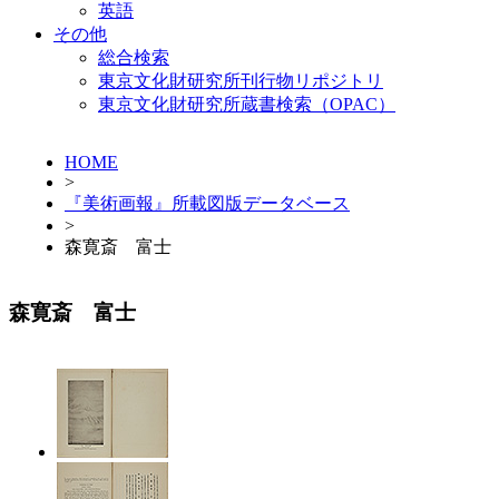
英語
その他
総合検索
東京文化財研究所刊行物リポジトリ
東京文化財研究所蔵書検索（OPAC）
HOME
>
『美術画報』所載図版データベース
>
森寛斎 富士
森寛斎 富士