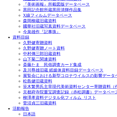
『美術画報』所載図版データベース
黒田記念館所蔵黒田清輝作品集
X線フィルムデータベース
森岡柳蔵旧蔵資料
國華社旧蔵写真資料データベース
今泉雄作『記事珠』
資料目録
久野健寄贈資料
久野健寄贈ノート資料
中村傳三郎旧蔵資料
山下菊二関連資料
斎藤たま 民俗調査カード集成
及川尊雄旧蔵 紙媒体資料目録データベース
展覧会における新型コロナウイルスの影響データ
松島健旧蔵資料
笹木繁男氏主宰現代美術資料センター寄贈資料（
京都府寺院重宝調査記録（赤松調書）データベー
柳澤孝資料デジタル化フィルム_リスト
菅沼貞三旧蔵資料
活動報告
日本語