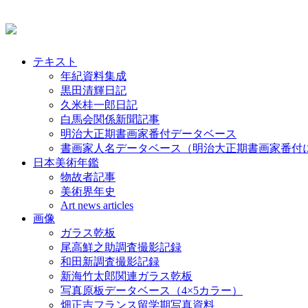
テキスト
年紀資料集成
黒田清輝日記
久米桂一郎日記
白馬会関係新聞記事
明治大正期書画家番付データベース
書画家人名データベース（明治大正期書画家番付
日本美術年鑑
物故者記事
美術界年史
Art news articles
画像
ガラス乾板
尾高鮮之助調査撮影記録
和田新調査撮影記録
新海竹太郎関連ガラス乾板
写真原板データベース（4×5カラー）
畑正吉フランス留学期写真資料