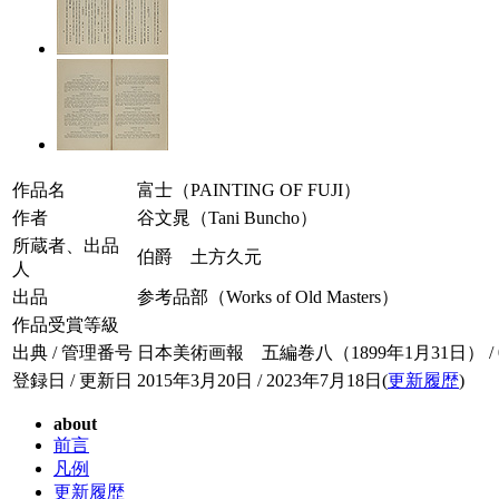
作品名
富士（PAINTING OF FUJI）
作者
谷文晁（Tani Buncho）
所蔵者、出品
伯爵 土方久元
人
出品
参考品部（Works of Old Masters）
作品受賞等級
出典 / 管理番号
日本美術画報 五編巻八（1899年1月31日） / 005
登録日 / 更新日
2015年3月20日 / 2023年7月18日(
更新履歴
)
about
前言
凡例
更新履歴