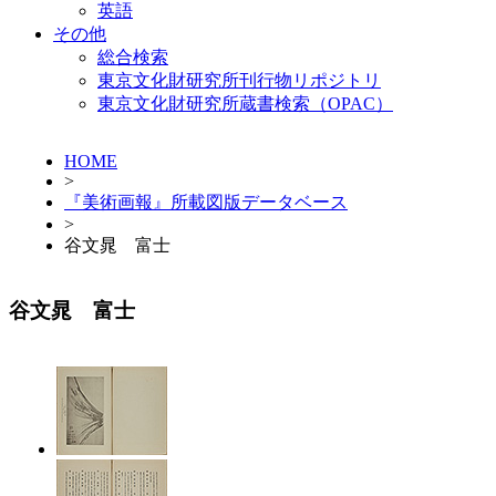
英語
その他
総合検索
東京文化財研究所刊行物リポジトリ
東京文化財研究所蔵書検索（OPAC）
HOME
>
『美術画報』所載図版データベース
>
谷文晁 富士
谷文晁 富士