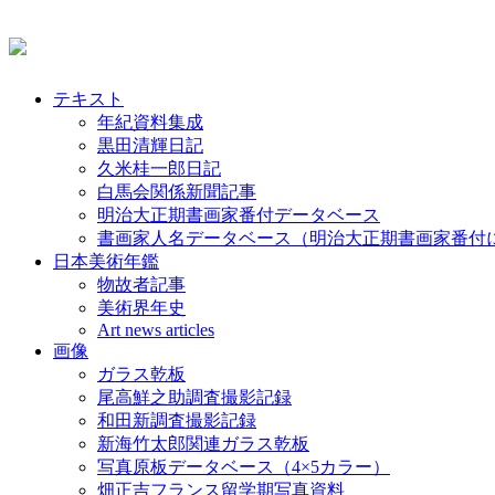
テキスト
年紀資料集成
黒田清輝日記
久米桂一郎日記
白馬会関係新聞記事
明治大正期書画家番付データベース
書画家人名データベース（明治大正期書画家番付
日本美術年鑑
物故者記事
美術界年史
Art news articles
画像
ガラス乾板
尾高鮮之助調査撮影記録
和田新調査撮影記録
新海竹太郎関連ガラス乾板
写真原板データベース（4×5カラー）
畑正吉フランス留学期写真資料