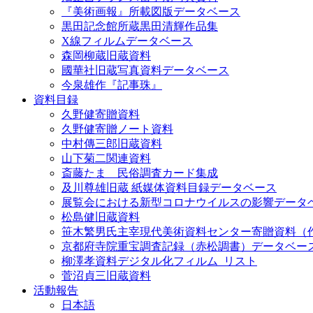
『美術画報』所載図版データベース
黒田記念館所蔵黒田清輝作品集
X線フィルムデータベース
森岡柳蔵旧蔵資料
國華社旧蔵写真資料データベース
今泉雄作『記事珠』
資料目録
久野健寄贈資料
久野健寄贈ノート資料
中村傳三郎旧蔵資料
山下菊二関連資料
斎藤たま 民俗調査カード集成
及川尊雄旧蔵 紙媒体資料目録データベース
展覧会における新型コロナウイルスの影響データ
松島健旧蔵資料
笹木繁男氏主宰現代美術資料センター寄贈資料（
京都府寺院重宝調査記録（赤松調書）データベー
柳澤孝資料デジタル化フィルム_リスト
菅沼貞三旧蔵資料
活動報告
日本語