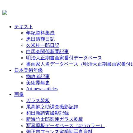
テキスト
年紀資料集成
黒田清輝日記
久米桂一郎日記
白馬会関係新聞記事
明治大正期書画家番付データベース
書画家人名データベース（明治大正期書画家番付
日本美術年鑑
物故者記事
美術界年史
Art news articles
画像
ガラス乾板
尾高鮮之助調査撮影記録
和田新調査撮影記録
新海竹太郎関連ガラス乾板
写真原板データベース（4×5カラー）
畑正吉フランス留学期写真資料