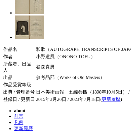
作品名
和歌（AUTOGRAPH TRANSCRIPTS OF JAP
作者
小野道風（ONONO TOFU）
所蔵者、出品
谷森真男
人
出品
参考品部（Works of Old Masters）
作品受賞等級
出典 / 管理番号
日本美術画報 五編巻四（1898年10月5日） / 005
登録日 / 更新日
2015年3月20日 / 2023年7月18日(
更新履歴
)
about
前言
凡例
更新履歴