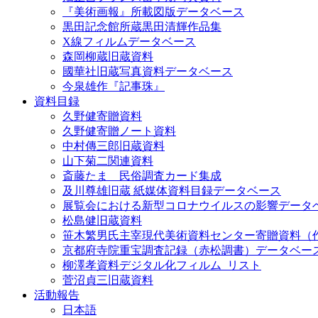
『美術画報』所載図版データベース
黒田記念館所蔵黒田清輝作品集
X線フィルムデータベース
森岡柳蔵旧蔵資料
國華社旧蔵写真資料データベース
今泉雄作『記事珠』
資料目録
久野健寄贈資料
久野健寄贈ノート資料
中村傳三郎旧蔵資料
山下菊二関連資料
斎藤たま 民俗調査カード集成
及川尊雄旧蔵 紙媒体資料目録データベース
展覧会における新型コロナウイルスの影響データ
松島健旧蔵資料
笹木繁男氏主宰現代美術資料センター寄贈資料（
京都府寺院重宝調査記録（赤松調書）データベー
柳澤孝資料デジタル化フィルム_リスト
菅沼貞三旧蔵資料
活動報告
日本語