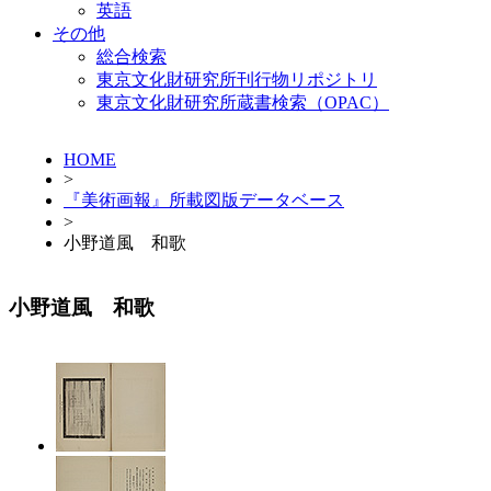
英語
その他
総合検索
東京文化財研究所刊行物リポジトリ
東京文化財研究所蔵書検索（OPAC）
HOME
>
『美術画報』所載図版データベース
>
小野道風 和歌
小野道風 和歌