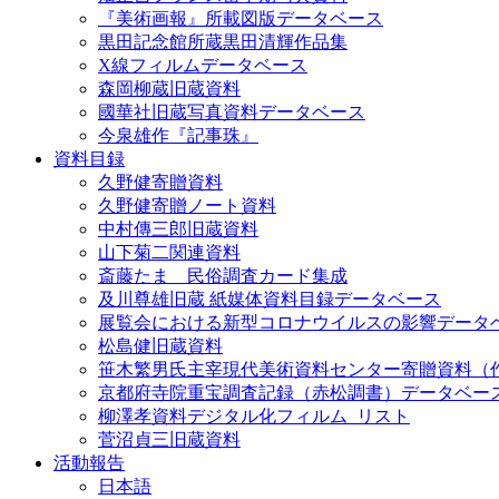
『美術画報』所載図版データベース
黒田記念館所蔵黒田清輝作品集
X線フィルムデータベース
森岡柳蔵旧蔵資料
國華社旧蔵写真資料データベース
今泉雄作『記事珠』
資料目録
久野健寄贈資料
久野健寄贈ノート資料
中村傳三郎旧蔵資料
山下菊二関連資料
斎藤たま 民俗調査カード集成
及川尊雄旧蔵 紙媒体資料目録データベース
展覧会における新型コロナウイルスの影響データ
松島健旧蔵資料
笹木繁男氏主宰現代美術資料センター寄贈資料（
京都府寺院重宝調査記録（赤松調書）データベー
柳澤孝資料デジタル化フィルム_リスト
菅沼貞三旧蔵資料
活動報告
日本語