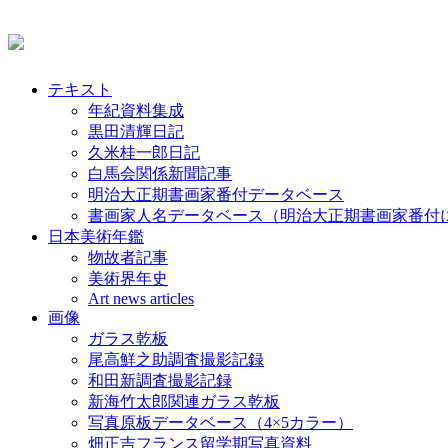
テキスト
年紀資料集成
黒田清輝日記
久米桂一郎日記
白馬会関係新聞記事
明治大正期書画家番付データベース
書画家人名データベース（明治大正期書画家番付
日本美術年鑑
物故者記事
美術界年史
Art news articles
画像
ガラス乾板
尾高鮮之助調査撮影記録
和田新調査撮影記録
新海竹太郎関連ガラス乾板
写真原板データベース（4×5カラー）
畑正吉フランス留学期写真資料