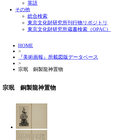
英語
その他
総合検索
東京文化財研究所刊行物リポジトリ
東京文化財研究所蔵書検索（OPAC）
HOME
>
『美術画報』所載図版データベース
>
宗珉 銅製龍神置物
宗珉 銅製龍神置物