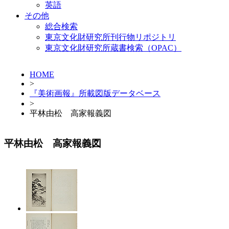
英語
その他
総合検索
東京文化財研究所刊行物リポジトリ
東京文化財研究所蔵書検索（OPAC）
HOME
>
『美術画報』所載図版データベース
>
平林由松 高家報義図
平林由松 高家報義図