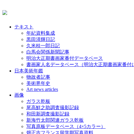
テキスト
年紀資料集成
黒田清輝日記
久米桂一郎日記
白馬会関係新聞記事
明治大正期書画家番付データベース
書画家人名データベース（明治大正期書画家番付
日本美術年鑑
物故者記事
美術界年史
Art news articles
画像
ガラス乾板
尾高鮮之助調査撮影記録
和田新調査撮影記録
新海竹太郎関連ガラス乾板
写真原板データベース（4×5カラー）
畑正吉フランス留学期写真資料