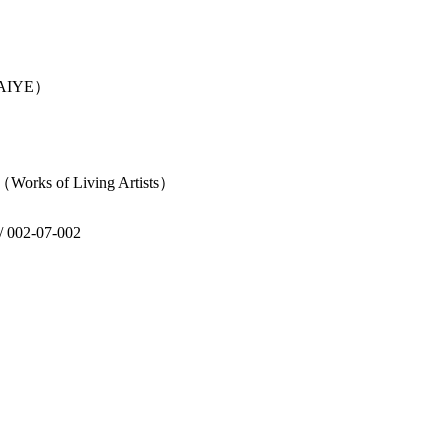
AIYE）
 Living Artists）
）
2-07-002