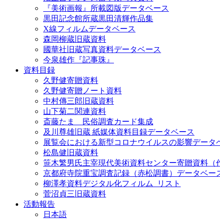
『美術画報』所載図版データベース
黒田記念館所蔵黒田清輝作品集
X線フィルムデータベース
森岡柳蔵旧蔵資料
國華社旧蔵写真資料データベース
今泉雄作『記事珠』
資料目録
久野健寄贈資料
久野健寄贈ノート資料
中村傳三郎旧蔵資料
山下菊二関連資料
斎藤たま 民俗調査カード集成
及川尊雄旧蔵 紙媒体資料目録データベース
展覧会における新型コロナウイルスの影響データ
松島健旧蔵資料
笹木繁男氏主宰現代美術資料センター寄贈資料（
京都府寺院重宝調査記録（赤松調書）データベー
柳澤孝資料デジタル化フィルム_リスト
菅沼貞三旧蔵資料
活動報告
日本語