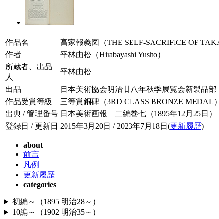
作品名
高家報義図（THE SELF-SACRIFICE OF TAK
作者
平林由松（Hirabayashi Yusho）
所蔵者、出品
平林由松
人
出品
日本美術協会明治廿八年秋季展覧会新製品部（Works of
作品受賞等級
三等賞銅碑（3RD CLASS BRONZE MEDAL
出典 / 管理番号
日本美術画報 二編巻七（1895年12月25日） / 00
登録日 / 更新日
2015年3月20日 / 2023年7月18日(
更新履歴
)
about
前言
凡例
更新履歴
categories
初編～（1895 明治28～）
10編～（1902 明治35～）