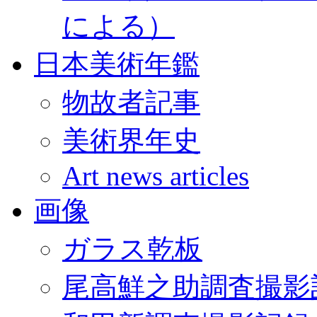
による）
日本美術年鑑
物故者記事
美術界年史
Art news articles
画像
ガラス乾板
尾高鮮之助調査撮影