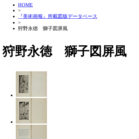
HOME
>
『美術画報』所載図版データベース
>
狩野永徳 獅子図屏風
狩野永徳 獅子図屏風