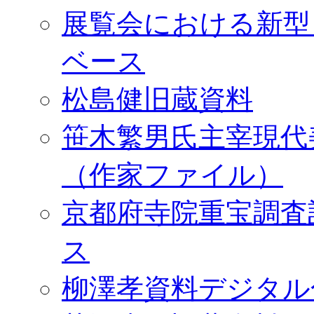
展覧会における新型
ベース
松島健旧蔵資料
笹木繁男氏主宰現代
（作家ファイル）
京都府寺院重宝調査
ス
柳澤孝資料デジタル