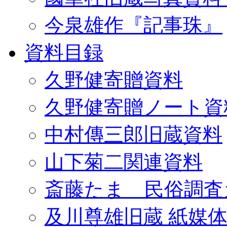
今泉雄作『記事珠』
資料目録
久野健寄贈資料
久野健寄贈ノート資
中村傳三郎旧蔵資料
山下菊二関連資料
斎藤たま 民俗調査
及川尊雄旧蔵 紙媒