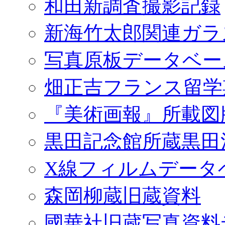
和田新調査撮影記録
新海竹太郎関連ガラ
写真原板データベー
畑正吉フランス留学
『美術画報』所載図
黒田記念館所蔵黒田
X線フィルムデータ
森岡柳蔵旧蔵資料
國華社旧蔵写真資料