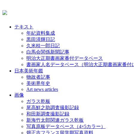
テキスト
年紀資料集成
黒田清輝日記
久米桂一郎日記
白馬会関係新聞記事
明治大正期書画家番付データベース
書画家人名データベース（明治大正期書画家番付
日本美術年鑑
物故者記事
美術界年史
Art news articles
画像
ガラス乾板
尾高鮮之助調査撮影記録
和田新調査撮影記録
新海竹太郎関連ガラス乾板
写真原板データベース（4×5カラー）
畑正吉フランス留学期写真資料