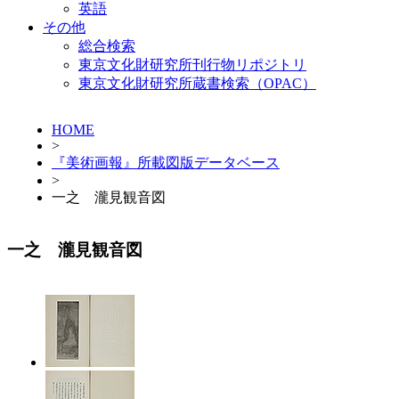
英語
その他
総合検索
東京文化財研究所刊行物リポジトリ
東京文化財研究所蔵書検索（OPAC）
HOME
>
『美術画報』所載図版データベース
>
一之 瀧見観音図
一之 瀧見観音図