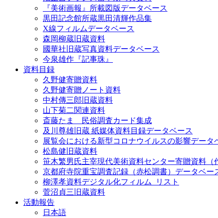
『美術画報』所載図版データベース
黒田記念館所蔵黒田清輝作品集
X線フィルムデータベース
森岡柳蔵旧蔵資料
國華社旧蔵写真資料データベース
今泉雄作『記事珠』
資料目録
久野健寄贈資料
久野健寄贈ノート資料
中村傳三郎旧蔵資料
山下菊二関連資料
斎藤たま 民俗調査カード集成
及川尊雄旧蔵 紙媒体資料目録データベース
展覧会における新型コロナウイルスの影響データ
松島健旧蔵資料
笹木繁男氏主宰現代美術資料センター寄贈資料（
京都府寺院重宝調査記録（赤松調書）データベー
柳澤孝資料デジタル化フィルム_リスト
菅沼貞三旧蔵資料
活動報告
日本語