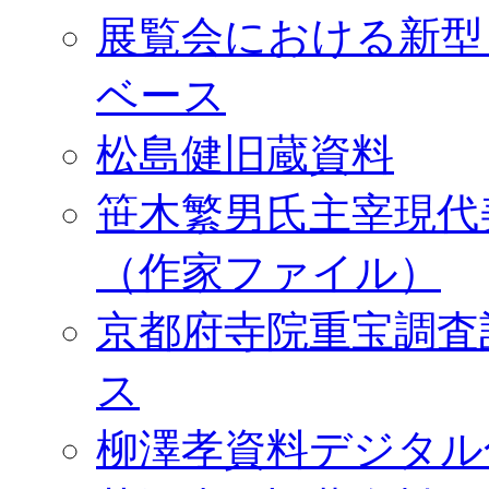
展覧会における新型
ベース
松島健旧蔵資料
笹木繁男氏主宰現代
（作家ファイル）
京都府寺院重宝調査
ス
柳澤孝資料デジタル