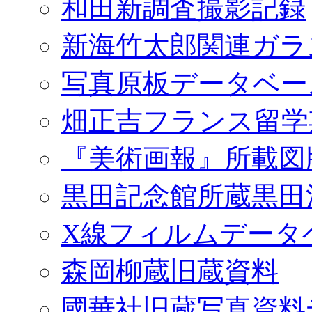
和田新調査撮影記録
新海竹太郎関連ガラ
写真原板データベー
畑正吉フランス留学
『美術画報』所載図
黒田記念館所蔵黒田
X線フィルムデータ
森岡柳蔵旧蔵資料
國華社旧蔵写真資料