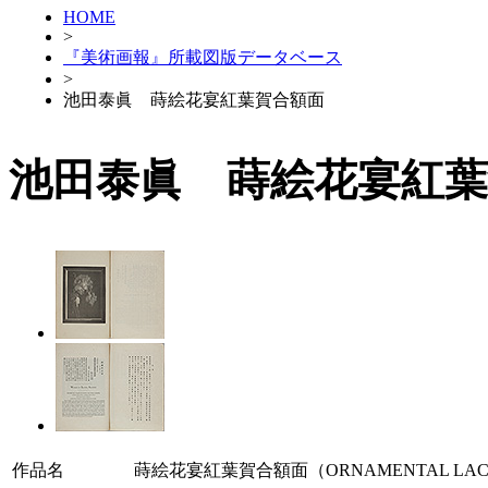
HOME
>
『美術画報』所載図版データベース
>
池田泰眞 蒔絵花宴紅葉賀合額面
池田泰眞 蒔絵花宴紅葉
作品名
蒔絵花宴紅葉賀合額面（ORNAMENTAL LACQU