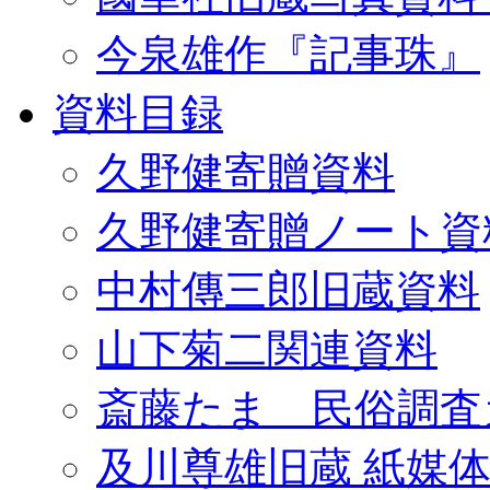
今泉雄作『記事珠』
資料目録
久野健寄贈資料
久野健寄贈ノート資
中村傳三郎旧蔵資料
山下菊二関連資料
斎藤たま 民俗調査
及川尊雄旧蔵 紙媒