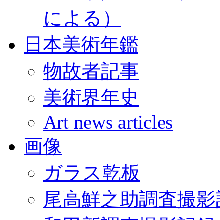
による）
日本美術年鑑
物故者記事
美術界年史
Art news articles
画像
ガラス乾板
尾高鮮之助調査撮影