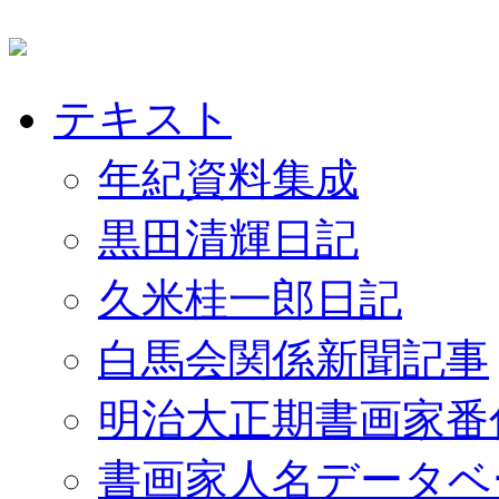
テキスト
年紀資料集成
黒田清輝日記
久米桂一郎日記
白馬会関係新聞記事
明治大正期書画家番
書画家人名データベ