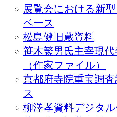
展覧会における新型
ベース
松島健旧蔵資料
笹木繁男氏主宰現代
（作家ファイル）
京都府寺院重宝調査
ス
柳澤孝資料デジタル