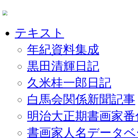
テキスト
年紀資料集成
黒田清輝日記
久米桂一郎日記
白馬会関係新聞記事
明治大正期書画家番
書画家人名データベ