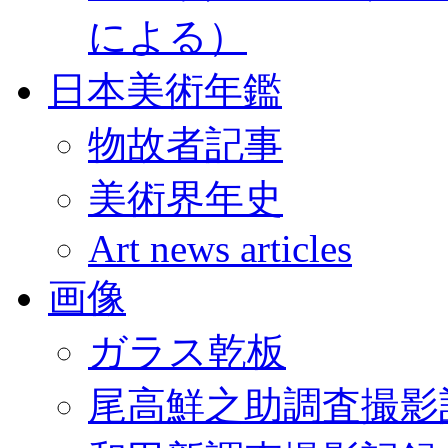
による）
日本美術年鑑
物故者記事
美術界年史
Art news articles
画像
ガラス乾板
尾高鮮之助調査撮影