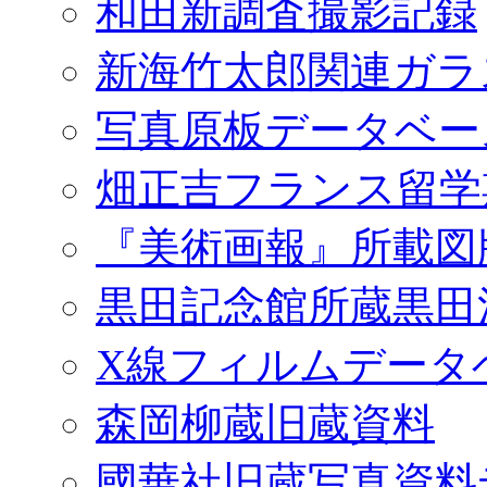
和田新調査撮影記録
新海竹太郎関連ガラ
写真原板データベー
畑正吉フランス留学
『美術画報』所載図
黒田記念館所蔵黒田
X線フィルムデータ
森岡柳蔵旧蔵資料
國華社旧蔵写真資料