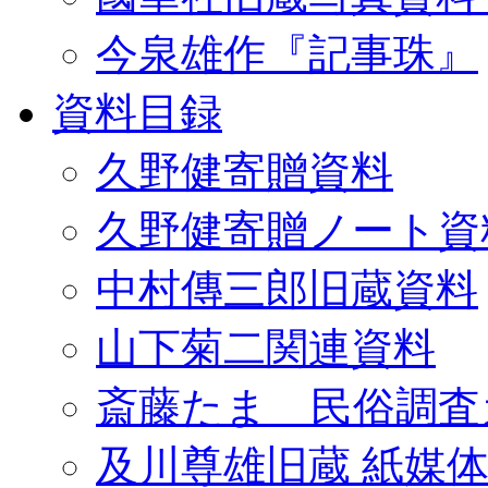
今泉雄作『記事珠』
資料目録
久野健寄贈資料
久野健寄贈ノート資
中村傳三郎旧蔵資料
山下菊二関連資料
斎藤たま 民俗調査
及川尊雄旧蔵 紙媒