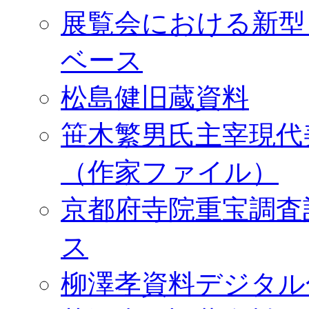
展覧会における新型
ベース
松島健旧蔵資料
笹木繁男氏主宰現代
（作家ファイル）
京都府寺院重宝調査
ス
柳澤孝資料デジタル