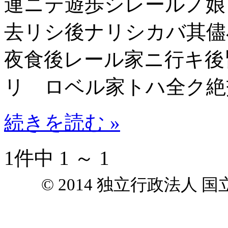
連ニテ遊歩シレールノ娘
去リシ後ナリシカバ其
夜食後レール家ニ行キ後
リ ロベル家トハ全ク絶
続きを読む »
1件中 1 ～ 1
© 2014 独立行政法人