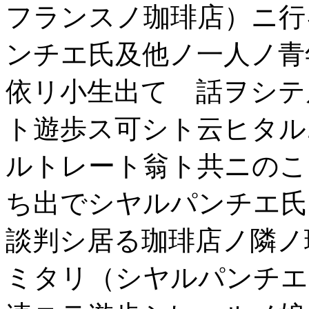
フランスノ珈琲店）ニ行
ンチエ氏及他ノ一人ノ青
依リ小生出てゝ話ヲシテ
ト遊歩ス可シト云ヒタル
ルトレート翁ト共ニのこ
ち出でシヤルパンチエ氏
談判シ居る珈琲店ノ隣ノ
ミタリ（シヤルパンチエ