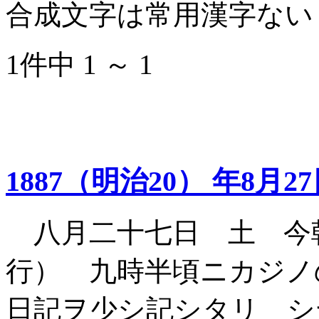
合成文字は常用漢字ない
1件中 1 ～ 1
1887（明治20） 年8月2
八月二十七日 土 今
行） 九時半頃ニカジノ
日記ヲ少シ記シタリ シ