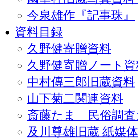
今泉雄作『記事珠』
資料目録
久野健寄贈資料
久野健寄贈ノート資
中村傳三郎旧蔵資料
山下菊二関連資料
斎藤たま 民俗調査
及川尊雄旧蔵 紙媒