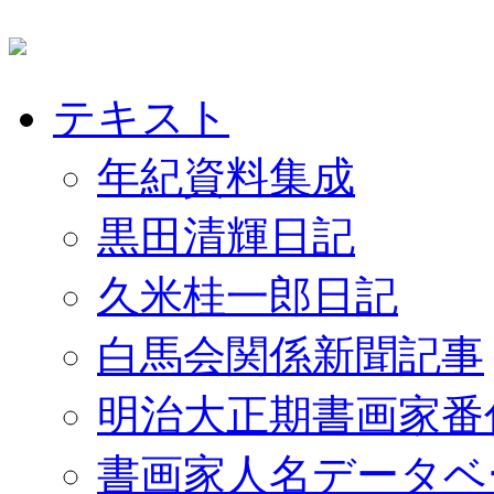
テキスト
年紀資料集成
黒田清輝日記
久米桂一郎日記
白馬会関係新聞記事
明治大正期書画家番
書画家人名データベ