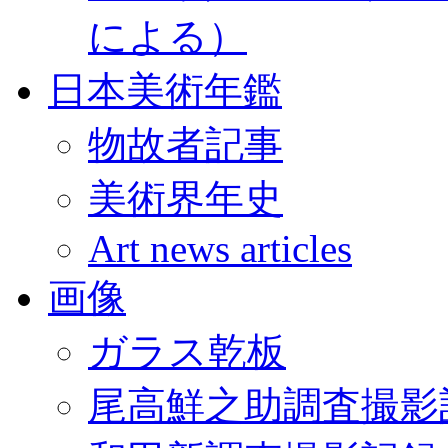
による）
日本美術年鑑
物故者記事
美術界年史
Art news articles
画像
ガラス乾板
尾高鮮之助調査撮影