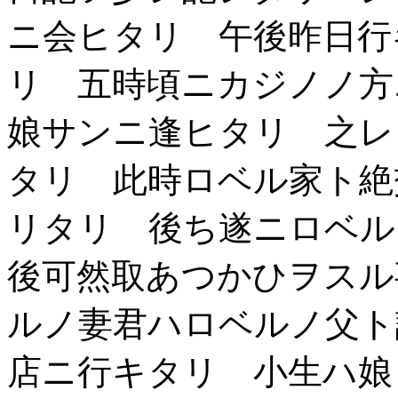
ニ会ヒタリ 午後昨日行
リ 五時頃ニカジノノ方
娘サンニ逢ヒタリ 之レ
タリ 此時ロベル家ト絶
リタリ 後ち遂ニロベル
後可然取あつかひヲスル
ルノ妻君ハロベルノ父ト
店ニ行キタリ 小生ハ娘