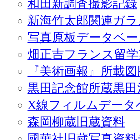
和田新調査撮影記録
新海竹太郎関連ガラ
写真原板データベー
畑正吉フランス留学
『美術画報』所載図
黒田記念館所蔵黒田
X線フィルムデータ
森岡柳蔵旧蔵資料
國華社旧蔵写真資料