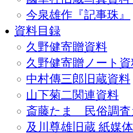
今泉雄作『記事珠』
資料目録
久野健寄贈資料
久野健寄贈ノート資
中村傳三郎旧蔵資料
山下菊二関連資料
斎藤たま 民俗調査
及川尊雄旧蔵 紙媒