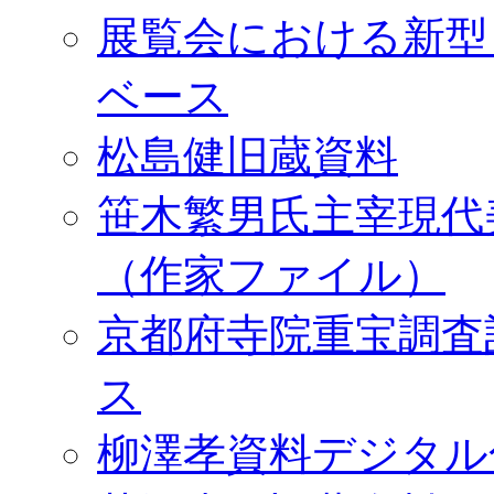
展覧会における新型
ベース
松島健旧蔵資料
笹木繁男氏主宰現代
（作家ファイル）
京都府寺院重宝調査
ス
柳澤孝資料デジタル