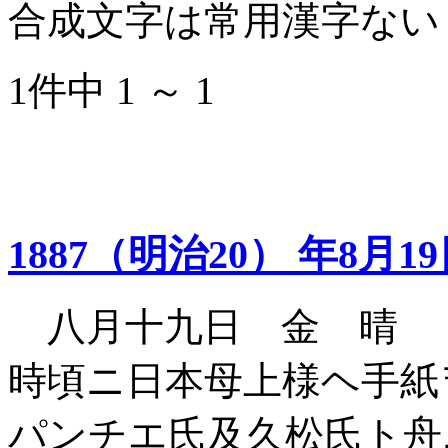
合成文字は常用漢字ない
1件中 1 ～ 1
1887（明治20） 年8月1
八月十九日 金 晴 
時頃ニ日本母上様ヘ手紙
パンチエ氏及久松氏ト舟