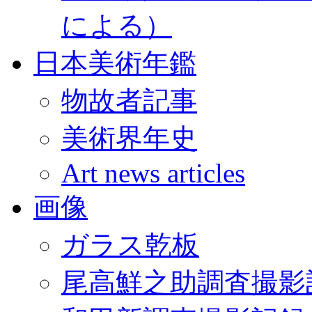
による）
日本美術年鑑
物故者記事
美術界年史
Art news articles
画像
ガラス乾板
尾高鮮之助調査撮影