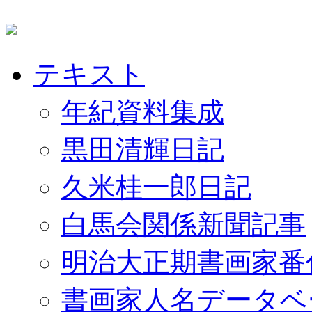
テキスト
年紀資料集成
黒田清輝日記
久米桂一郎日記
白馬会関係新聞記事
明治大正期書画家番
書画家人名データベ