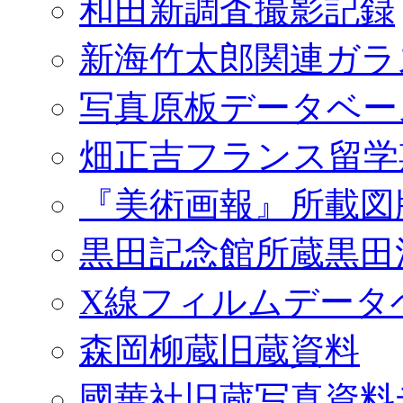
和田新調査撮影記録
新海竹太郎関連ガラ
写真原板データベー
畑正吉フランス留学
『美術画報』所載図
黒田記念館所蔵黒田
X線フィルムデータ
森岡柳蔵旧蔵資料
國華社旧蔵写真資料