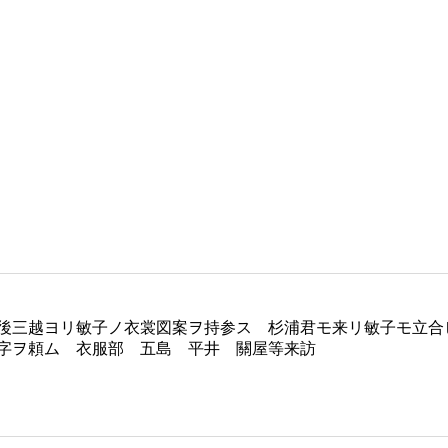
後三越ヨリ敏子ノ衣裳図案ヲ持参ス 杉浦君モ来リ敏子モ立合
字ヲ頼ム 衣服部 五島 平井 關屋等来訪