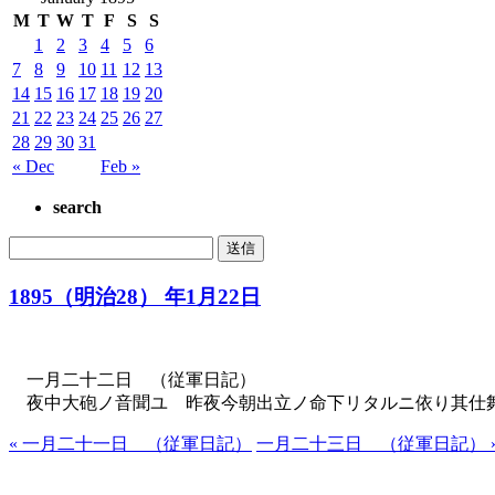
M
T
W
T
F
S
S
1
2
3
4
5
6
7
8
9
10
11
12
13
14
15
16
17
18
19
20
21
22
23
24
25
26
27
28
29
30
31
« Dec
Feb »
search
1895（明治28） 年1月22日
一月二十二日 （従軍日記）
夜中大砲ノ音聞ユ 昨夜今朝出立ノ命下リタルニ依り其仕舞
« 一月二十一日 （従軍日記）
一月二十三日 （従軍日記） 