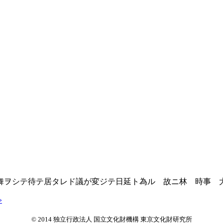
ヲシテ待テ居タレド議が変ジテ日延ト為ル 故ニ林 時事 
»
© 2014 独立行政法人 国立文化財機構 東京文化財研究所