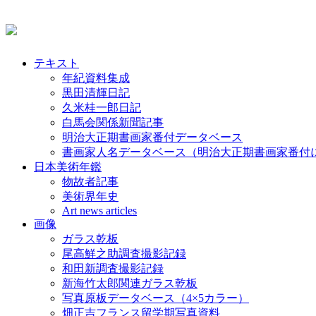
テキスト
年紀資料集成
黒田清輝日記
久米桂一郎日記
白馬会関係新聞記事
明治大正期書画家番付データベース
書画家人名データベース（明治大正期書画家番付
日本美術年鑑
物故者記事
美術界年史
Art news articles
画像
ガラス乾板
尾高鮮之助調査撮影記録
和田新調査撮影記録
新海竹太郎関連ガラス乾板
写真原板データベース（4×5カラー）
畑正吉フランス留学期写真資料