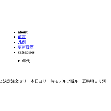
about
前言
凡例
更新履歴
categories
年代
ヒ決定注文セリ 本日ヨリ一時モデルヲ断ル 五時頃ヨリ河