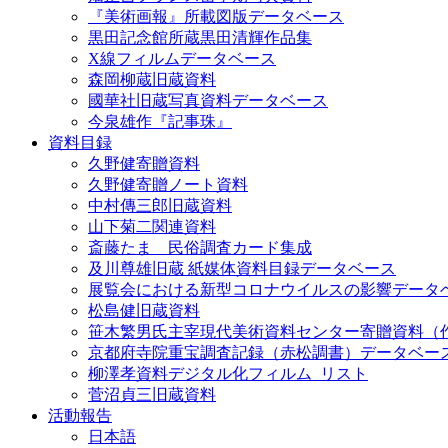
『美術画報』所載図版データベース
黒田記念館所蔵黒田清輝作品集
X線フィルムデータベース
森岡柳蔵旧蔵資料
國華社旧蔵写真資料データベース
今泉雄作『記事珠』
資料目録
久野健寄贈資料
久野健寄贈ノート資料
中村傳三郎旧蔵資料
山下菊二関連資料
斎藤たま 民俗調査カード集成
及川尊雄旧蔵 紙媒体資料目録データベース
展覧会における新型コロナウイルスの影響データ
松島健旧蔵資料
笹木繁男氏主宰現代美術資料センター寄贈資料（
京都府寺院重宝調査記録（赤松調書）データベー
柳澤孝資料デジタル化フィルム_リスト
菅沼貞三旧蔵資料
活動報告
日本語