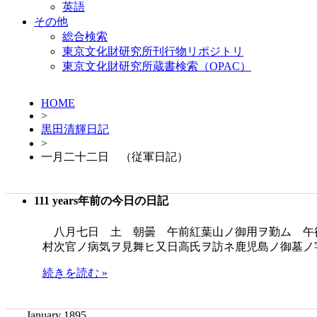
英語
その他
総合検索
東京文化財研究所刊行物リポジトリ
東京文化財研究所蔵書検索（OPAC）
HOME
>
黒田清輝日記
>
一月二十二日 （従軍日記）
111 years年前の今日の日記
八月七日 土 朝曇 午前紅葉山ノ御用ヲ勤ム 午
村次官ノ病気ヲ見舞ヒ又日高氏ヲ訪ネ鹿児島ノ御墓ノ
続きを読む »
January 1895