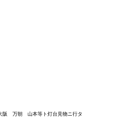
大阪 万朝 山本等ト灯台見物ニ行タ