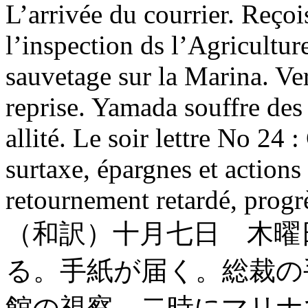
L’arrivée du courrier. Reçois
l’inspection ds l’Agriculture
sauvetage sur la Marina. Ver
reprise. Yamada souffre de
allité. Le soir lettre No 24 :
surtaxe, épargnes et actions 
retournement retardé, progr
（和訳）十月七日 木曜
る。手紙が届く。総裁の
館の視察。二時にマリナ