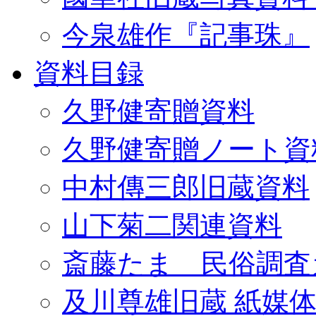
今泉雄作『記事珠』
資料目録
久野健寄贈資料
久野健寄贈ノート資
中村傳三郎旧蔵資料
山下菊二関連資料
斎藤たま 民俗調査
及川尊雄旧蔵 紙媒