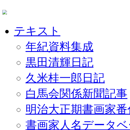
テキスト
年紀資料集成
黒田清輝日記
久米桂一郎日記
白馬会関係新聞記事
明治大正期書画家番
書画家人名データベ