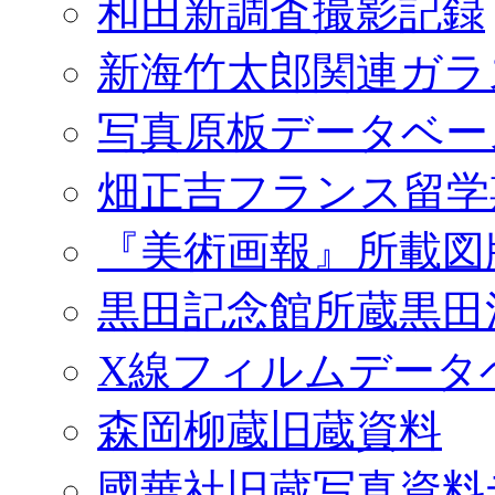
和田新調査撮影記録
新海竹太郎関連ガラ
写真原板データベー
畑正吉フランス留学
『美術画報』所載図
黒田記念館所蔵黒田
X線フィルムデータ
森岡柳蔵旧蔵資料
國華社旧蔵写真資料