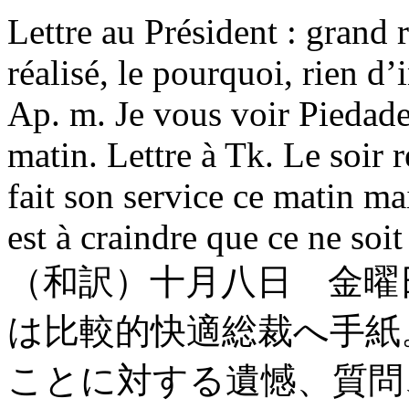
Lettre au Président : grand
réalisé, le pourquoi, rien d
Ap. m. Je vous voir Piedad
matin. Lettre à Tk. Le soir
fait son service ce matin ma
est à craindre que ce ne soi
（和訳）十月八日 金曜
は比較的快適総裁へ手紙
ことに対する遺憾、質問