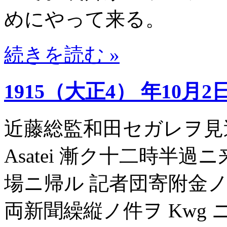
めにやって来る。
続きを読む »
1915（大正4） 年10月2
近藤総監和田セガレヲ見送ル S.E
Asatei 漸ク十二時半過
場ニ帰ル 記者団寄附金ノ
両新聞繰縦ノ件ヲ Kwg 