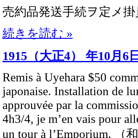
売約品発送手続ヲ定メ掛
続きを読む »
1915（大正4） 年10月6
Remis à Uyehara $50 comme 
japonaise. Installation de l
approuvée par la commissio
4h3/4, je m’en vais pour al
un tour à l’Empor