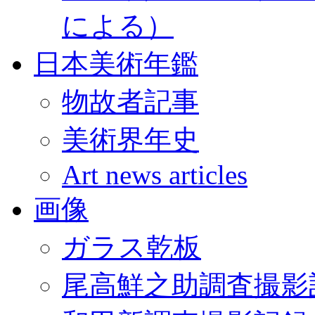
による）
日本美術年鑑
物故者記事
美術界年史
Art news articles
画像
ガラス乾板
尾高鮮之助調査撮影