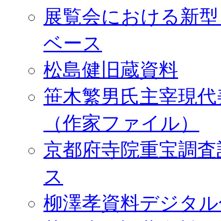
展覧会における新型
ベース
松島健旧蔵資料
笹木繁男氏主宰現代
（作家ファイル）
京都府寺院重宝調査
ス
柳澤孝資料デジタル