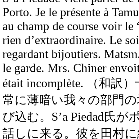
Porto. Je le présente à Tamu
au champ de course voir le
rien d’extraordinaire. Le so
regardant bijoutiers. Matsm.
le garde. Mrs. Chiner envoit
était incomplète
常に薄暗い我々の部門の
び込む。S’a Piedad氏
話しに来る。彼を田村に