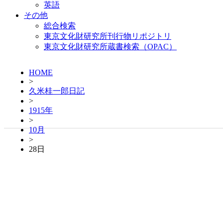
英語
その他
総合検索
東京文化財研究所刊行物リポジトリ
東京文化財研究所蔵書検索（OPAC）
HOME
>
久米桂一郎日記
>
1915年
>
10月
>
28日