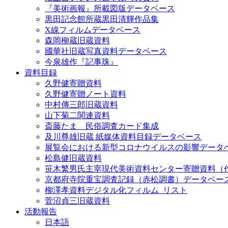
『美術画報』所載図版データベース
黒田記念館所蔵黒田清輝作品集
X線フィルムデータベース
森岡柳蔵旧蔵資料
國華社旧蔵写真資料データベース
今泉雄作『記事珠』
資料目録
久野健寄贈資料
久野健寄贈ノート資料
中村傳三郎旧蔵資料
山下菊二関連資料
斎藤たま 民俗調査カード集成
及川尊雄旧蔵 紙媒体資料目録データベース
展覧会における新型コロナウイルスの影響データ
松島健旧蔵資料
笹木繁男氏主宰現代美術資料センター寄贈資料（
京都府寺院重宝調査記録（赤松調書）データベー
柳澤孝資料デジタル化フィルム_リスト
菅沼貞三旧蔵資料
活動報告
日本語