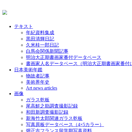
テキスト
年紀資料集成
黒田清輝日記
久米桂一郎日記
白馬会関係新聞記事
明治大正期書画家番付データベース
書画家人名データベース（明治大正期書画家番付
日本美術年鑑
物故者記事
美術界年史
Art news articles
画像
ガラス乾板
尾高鮮之助調査撮影記録
和田新調査撮影記録
新海竹太郎関連ガラス乾板
写真原板データベース（4×5カラー）
畑正吉フランス留学期写真資料