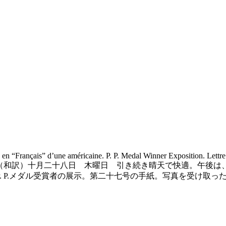
e en “Français” d’une américaine. P. P. Medal Winner Exposition. Lett
u soir; achat de cadeaux. （和訳）十月二十八日 木曜日 
. P.メダル受賞者の展示。第二十七号の手紙。写真を受け取