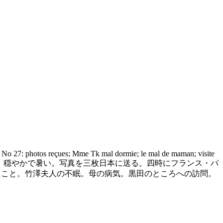
re No 27: photos reçues; Mme Tk mal dormie; le mal de maman; visite
引き続き晴天で快適。午後は、穏やかで暑い。写真を三枚日本に送る。四時にフランス・パ
ったこと。竹澤夫人の不眠。母の病気。黒田のところへの訪問。