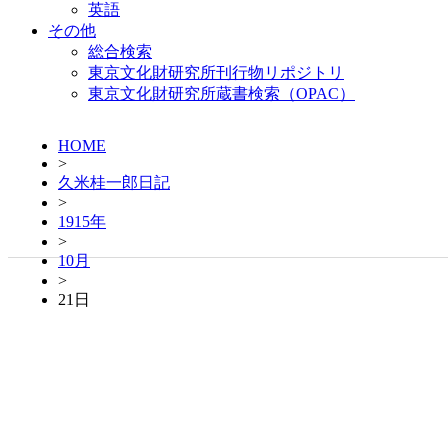
英語
その他
総合検索
東京文化財研究所刊行物リポジトリ
東京文化財研究所蔵書検索（OPAC）
HOME
>
久米桂一郎日記
>
1915年
>
10月
>
21日