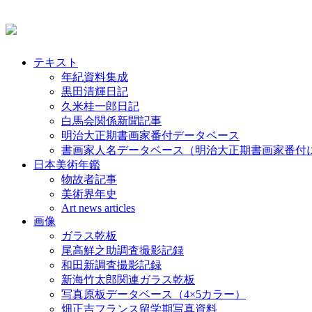
テキスト
年紀資料集成
黒田清輝日記
久米桂一郎日記
白馬会関係新聞記事
明治大正期書画家番付データベース
書画家人名データベース（明治大正期書画家番付
日本美術年鑑
物故者記事
美術界年史
Art news articles
画像
ガラス乾板
尾高鮮之助調査撮影記録
和田新調査撮影記録
新海竹太郎関連ガラス乾板
写真原板データベース（4×5カラー）
畑正吉フランス留学期写真資料