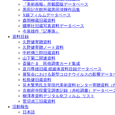
『美術画報』所載図版データベース
黒田記念館所蔵黒田清輝作品集
X線フィルムデータベース
森岡柳蔵旧蔵資料
國華社旧蔵写真資料データベース
今泉雄作『記事珠』
資料目録
久野健寄贈資料
久野健寄贈ノート資料
中村傳三郎旧蔵資料
山下菊二関連資料
斎藤たま 民俗調査カード集成
及川尊雄旧蔵 紙媒体資料目録データベース
展覧会における新型コロナウイルスの影響データ
松島健旧蔵資料
笹木繁男氏主宰現代美術資料センター寄贈資料（
京都府寺院重宝調査記録（赤松調書）データベー
柳澤孝資料デジタル化フィルム_リスト
菅沼貞三旧蔵資料
活動報告
日本語