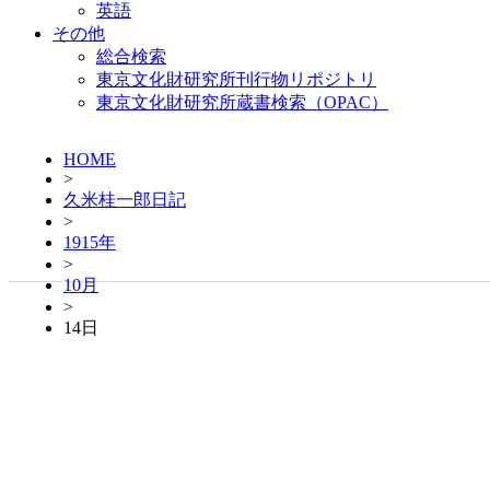
英語
その他
総合検索
東京文化財研究所刊行物リポジトリ
東京文化財研究所蔵書検索（OPAC）
HOME
>
久米桂一郎日記
>
1915年
>
10月
>
14日