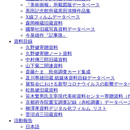
『美術画報』所載図版データベース
黒田記念館所蔵黒田清輝作品集
X線フィルムデータベース
森岡柳蔵旧蔵資料
國華社旧蔵写真資料データベース
今泉雄作『記事珠』
資料目録
久野健寄贈資料
久野健寄贈ノート資料
中村傳三郎旧蔵資料
山下菊二関連資料
斎藤たま 民俗調査カード集成
及川尊雄旧蔵 紙媒体資料目録データベース
展覧会における新型コロナウイルスの影響データ
松島健旧蔵資料
笹木繁男氏主宰現代美術資料センター寄贈資料（
京都府寺院重宝調査記録（赤松調書）データベー
柳澤孝資料デジタル化フィルム_リスト
菅沼貞三旧蔵資料
活動報告
日本語