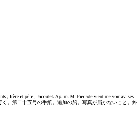
nts ; frère et père ; Jacoulet. Ap. m. M. Piedade vient me voir av. ses
ルに行く。第二十五号の手紙。追加の船。写真が届かないこと。終