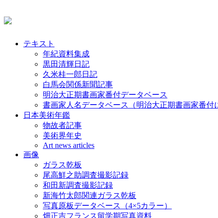
テキスト
年紀資料集成
黒田清輝日記
久米桂一郎日記
白馬会関係新聞記事
明治大正期書画家番付データベース
書画家人名データベース（明治大正期書画家番付
日本美術年鑑
物故者記事
美術界年史
Art news articles
画像
ガラス乾板
尾高鮮之助調査撮影記録
和田新調査撮影記録
新海竹太郎関連ガラス乾板
写真原板データベース（4×5カラー）
畑正吉フランス留学期写真資料