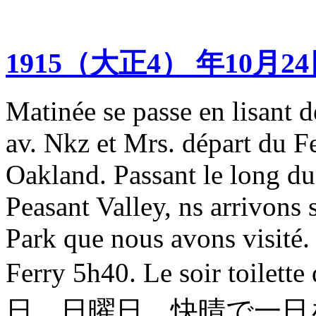
1915（大正4） 年10月2
Matinée se passe en lisant 
av. Nkz et Mrs. départ du F
Oakland. Passant le long du
Peasant Valley, ns arrivons
Park que nous avons visité.
Ferry 5h40. Le soir to
日 日曜日 快晴で一日