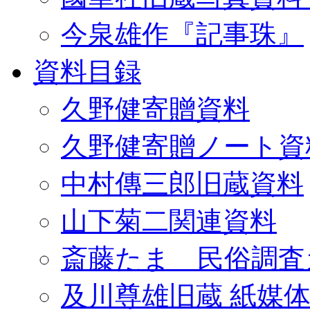
今泉雄作『記事珠』
資料目録
久野健寄贈資料
久野健寄贈ノート資
中村傳三郎旧蔵資料
山下菊二関連資料
斎藤たま 民俗調査
及川尊雄旧蔵 紙媒