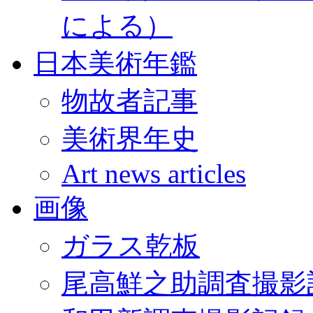
による）
日本美術年鑑
物故者記事
美術界年史
Art news articles
画像
ガラス乾板
尾高鮮之助調査撮影