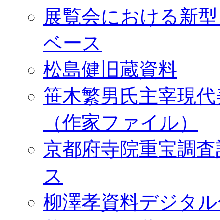
展覧会における新型
ベース
松島健旧蔵資料
笹木繁男氏主宰現代
（作家ファイル）
京都府寺院重宝調査
ス
柳澤孝資料デジタル