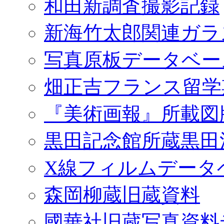
和田新調査撮影記録
新海竹太郎関連ガラ
写真原板データベー
畑正吉フランス留学
『美術画報』所載図
黒田記念館所蔵黒田
X線フィルムデータ
森岡柳蔵旧蔵資料
國華社旧蔵写真資料