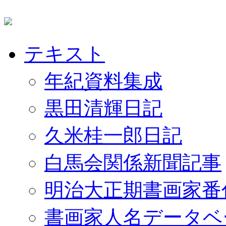
テキスト
年紀資料集成
黒田清輝日記
久米桂一郎日記
白馬会関係新聞記事
明治大正期書画家番
書画家人名データベ