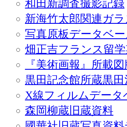
和田新調査撮影記録
新海竹太郎関連ガラ
写真原板データベー
畑正吉フランス留学
『美術画報』所載図
黒田記念館所蔵黒田
X線フィルムデータ
森岡柳蔵旧蔵資料
國華社旧蔵写真資料