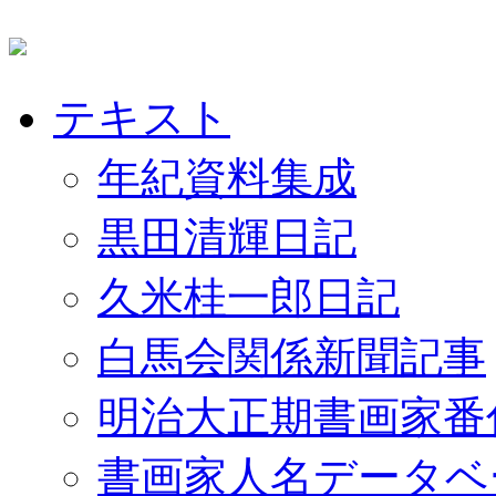
テキスト
年紀資料集成
黒田清輝日記
久米桂一郎日記
白馬会関係新聞記事
明治大正期書画家番
書画家人名データベ