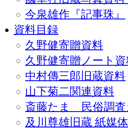
今泉雄作『記事珠』
資料目録
久野健寄贈資料
久野健寄贈ノート資
中村傳三郎旧蔵資料
山下菊二関連資料
斎藤たま 民俗調査
及川尊雄旧蔵 紙媒