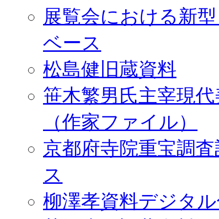
展覧会における新型
ベース
松島健旧蔵資料
笹木繁男氏主宰現代
（作家ファイル）
京都府寺院重宝調査
ス
柳澤孝資料デジタル