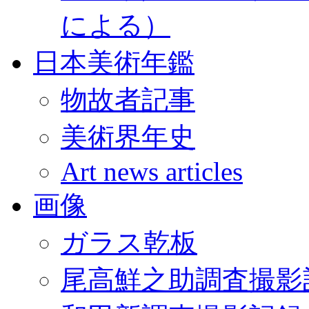
による）
日本美術年鑑
物故者記事
美術界年史
Art news articles
画像
ガラス乾板
尾高鮮之助調査撮影