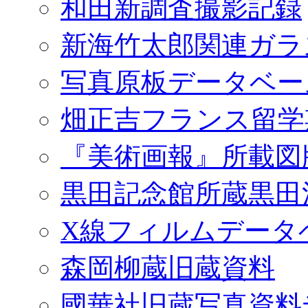
和田新調査撮影記録
新海竹太郎関連ガラ
写真原板データベー
畑正吉フランス留学
『美術画報』所載図
黒田記念館所蔵黒田
X線フィルムデータ
森岡柳蔵旧蔵資料
國華社旧蔵写真資料