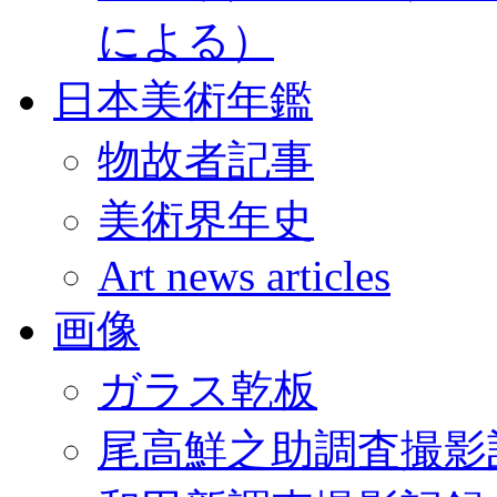
による）
日本美術年鑑
物故者記事
美術界年史
Art news articles
画像
ガラス乾板
尾高鮮之助調査撮影