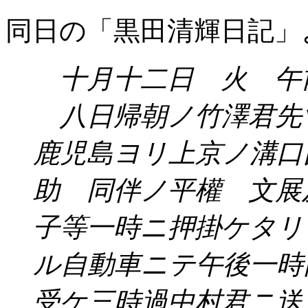
同日の「黒田清輝日記」
十月十二日 火 午
八日帰朝ノ竹澤君先
鹿児島ヨリ上京ノ溝口
助 同伴ノ平權 文展
子等一時ニ押掛ケタリ
ル自動車ニテ午後一時
受ケ三時過中村君ニ送