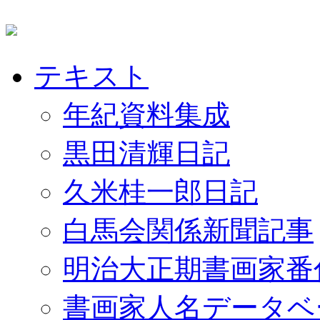
テキスト
年紀資料集成
黒田清輝日記
久米桂一郎日記
白馬会関係新聞記事
明治大正期書画家番
書画家人名データベ