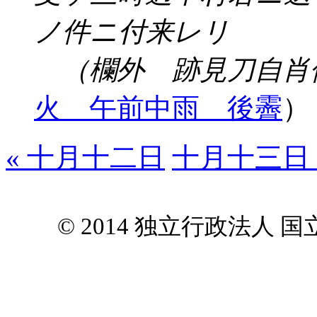
ノ件ニ付来レリ
（欄外 跡見刀自肖
火 午前中雨 後霽
）
« 十月十二日
十月十三日 
© 2014 独立行政法人