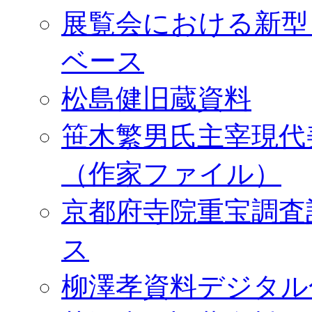
展覧会における新型
ベース
松島健旧蔵資料
笹木繁男氏主宰現代
（作家ファイル）
京都府寺院重宝調査
ス
柳澤孝資料デジタル