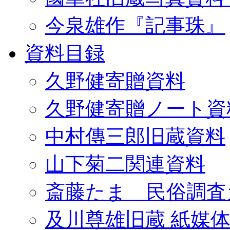
今泉雄作『記事珠』
資料目録
久野健寄贈資料
久野健寄贈ノート資
中村傳三郎旧蔵資料
山下菊二関連資料
斎藤たま 民俗調査
及川尊雄旧蔵 紙媒