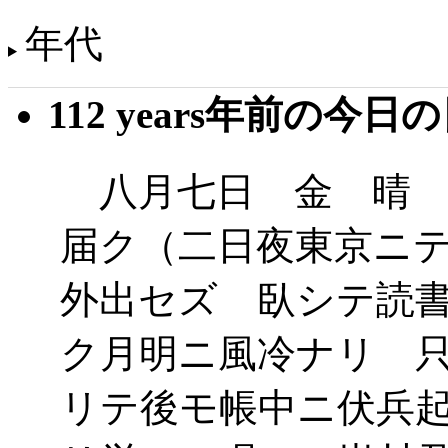
年代
112 years年前の今日
八月七日 金 晴 
届ク（二日夜東京ニ
外出セズ 臥シテ読
ク月明ニ風冷ナリ 
リテ後モ帳中ニ伏兵