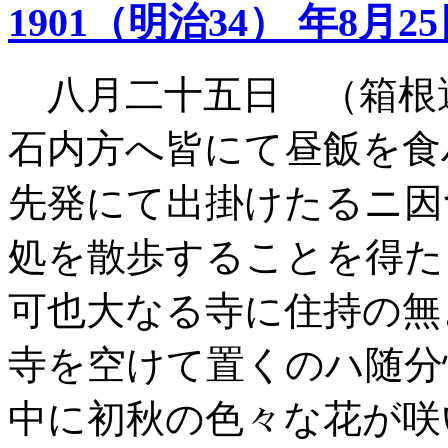
1901（明治34） 年8月2
八月二十五日 （箱根
石内方へ皆にて昼飯を食
先発にて出掛けたるニ因
処を散歩することを得
可也大なる寺に住持の無
寺を空けて置くのハ随分
中に初秋の色々な花が咲