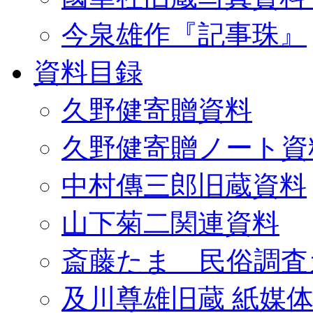
今泉雄作『記事珠』
資料目録
久野健寄贈資料
久野健寄贈ノート資
中村傳三郎旧蔵資料
山下菊二関連資料
斎藤たま 民俗調査
及川尊雄旧蔵 紙媒