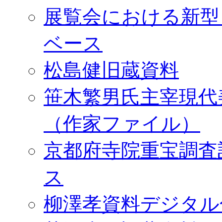
展覧会における新型
ベース
松島健旧蔵資料
笹木繁男氏主宰現代
（作家ファイル）
京都府寺院重宝調査
ス
柳澤孝資料デジタル