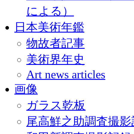
による）
日本美術年鑑
物故者記事
美術界年史
Art news articles
画像
ガラス乾板
尾高鮮之助調査撮影