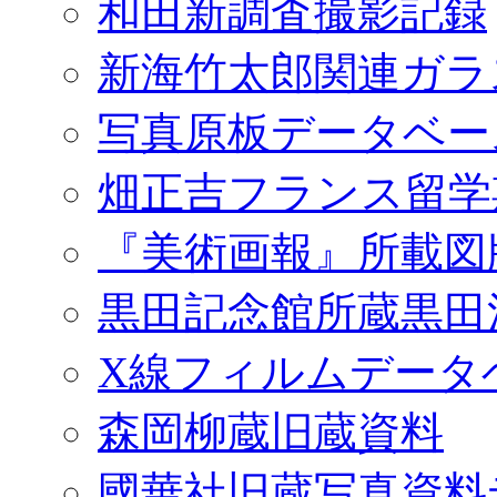
和田新調査撮影記録
新海竹太郎関連ガラ
写真原板データベー
畑正吉フランス留学
『美術画報』所載図
黒田記念館所蔵黒田
X線フィルムデータ
森岡柳蔵旧蔵資料
國華社旧蔵写真資料