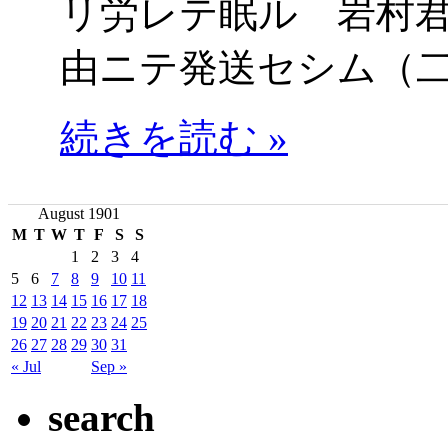
リ労レテ眠ル 岩村
由ニテ発送セシム（
続きを読む »
August 1901
M
T
W
T
F
S
S
1
2
3
4
5
6
7
8
9
10
11
12
13
14
15
16
17
18
19
20
21
22
23
24
25
26
27
28
29
30
31
« Jul
Sep »
search