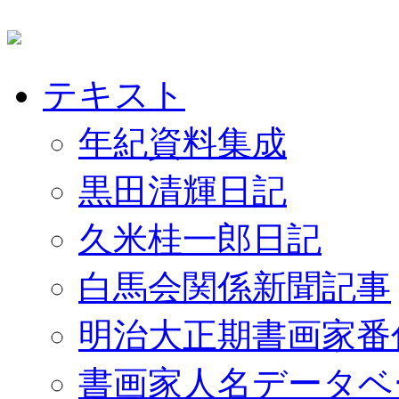
テキスト
年紀資料集成
黒田清輝日記
久米桂一郎日記
白馬会関係新聞記事
明治大正期書画家番
書画家人名データベ