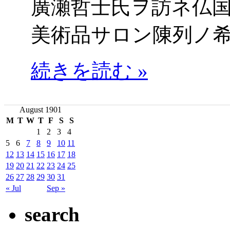
廣瀬哲士氏ヲ訪ネ仏
美術品サロン陳列ノ
続きを読む »
August 1901
M
T
W
T
F
S
S
1
2
3
4
5
6
7
8
9
10
11
12
13
14
15
16
17
18
19
20
21
22
23
24
25
26
27
28
29
30
31
« Jul
Sep »
search