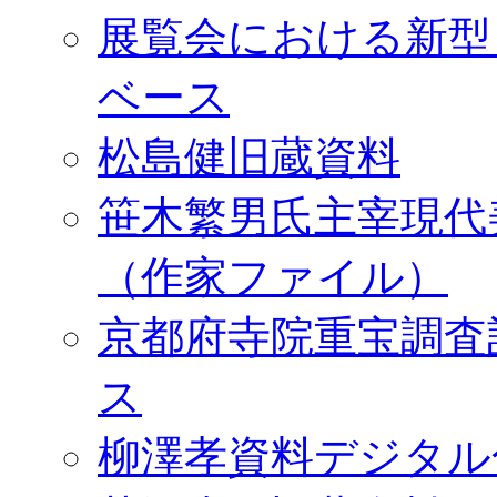
展覧会における新型
ベース
松島健旧蔵資料
笹木繁男氏主宰現代
（作家ファイル）
京都府寺院重宝調査
ス
柳澤孝資料デジタル