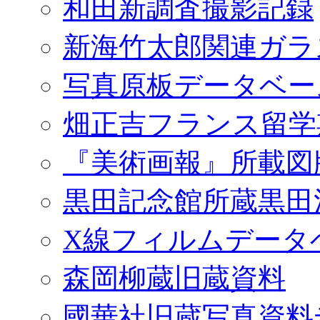
和田新調査撮影記録
新海竹太郎関連ガラ
写真原板データベー
畑正吉フランス留学
『美術画報』所載図
黒田記念館所蔵黒田
X線フィルムデータ
森岡柳蔵旧蔵資料
國華社旧蔵写真資料