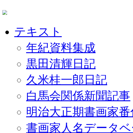
テキスト
年紀資料集成
黒田清輝日記
久米桂一郎日記
白馬会関係新聞記事
明治大正期書画家番
書画家人名データベ