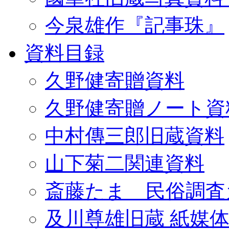
今泉雄作『記事珠』
資料目録
久野健寄贈資料
久野健寄贈ノート資
中村傳三郎旧蔵資料
山下菊二関連資料
斎藤たま 民俗調査
及川尊雄旧蔵 紙媒