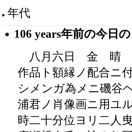
年代
106 years年前の今日
八月六日 金 晴 
作品ト額縁ノ配合ニ
シメンガ為メニ磯谷
浦君ノ肖像画ニ用ユ
時二十分位ヨリ二人