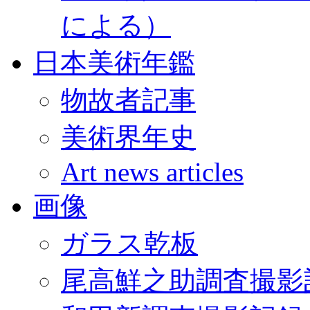
による）
日本美術年鑑
物故者記事
美術界年史
Art news articles
画像
ガラス乾板
尾高鮮之助調査撮影