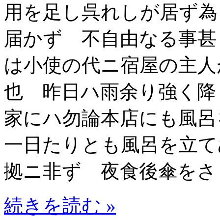
用を足し呉れしが居ず為
届かず 不自由なる事甚
は小使の代ニ宿屋の主人
也 昨日ハ雨余り強く降
家にハ勿論本店にも風呂
一日たりとも風呂を立て
拠ニ非ず 夜食後傘をさ
続きを読む »