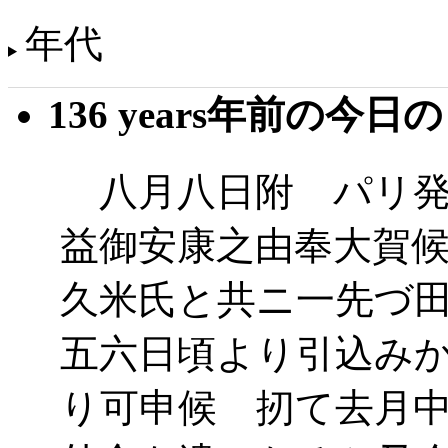
年代
136 years年前の今日
八月八日附 パリ発
益御安康之由奉大賀
久米氏と共ニ一先づ
五六日頃より引込み
り可申候 扨て去月