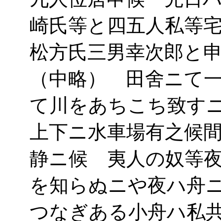
崎氏等と四五人私等
松方氏三男幸次郎と
（中略） 田舍ニて
て川をあちこち致す
上下ニ水車場有之候
静ニ候 夷人の奴等
を知らぬニや夜ハ舟
つなぎある小舟ハ私