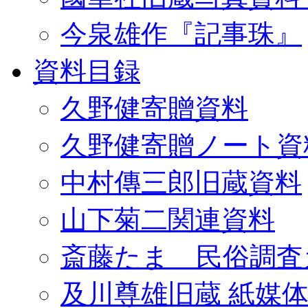
今泉雄作『記事珠』
資料目録
久野健寄贈資料
久野健寄贈ノート資
中村傳三郎旧蔵資料
山下菊二関連資料
斎藤たま 民俗調査
及川尊雄旧蔵 紙媒