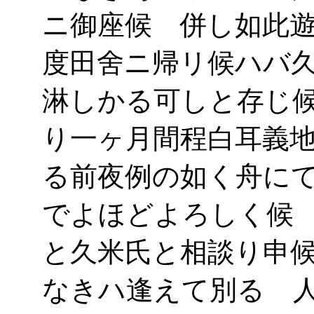
ニ御座候 併し如此
度田舍ニ帰リ候ハバ
淋しかる可しと存じ
り一ヶ月間程白耳義
る前夜例の如く舟に
でよほどよろしく候
と久米氏と相談り申
なきハ逢えて別るゝ