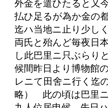
外金を遣ひたると又
払ひ足るが為か金の
迄ハ当地ニ止り少し
両氏と殆んど毎夜日
し此巴里ニ只ぶらり
候間昨日より博物館
レニて田舍ニ行く迄
略） 此の頃は巴里
九人位居申候 先日