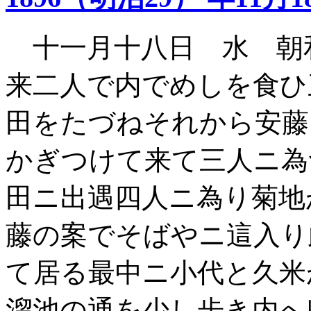
十一月十八日 水 朝
来二人で内でめしを食ひ
田をたづねそれから安藤
かぎつけて来て三人ニ為
田ニ出遇四人ニ為り菊地
藤の案でそばやニ這入り
て居る最中ニ小代と久米
溜池の通を少し歩き内へ