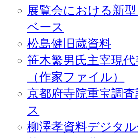
展覧会における新型
ベース
松島健旧蔵資料
笹木繁男氏主宰現代
（作家ファイル）
京都府寺院重宝調査
ス
柳澤孝資料デジタル