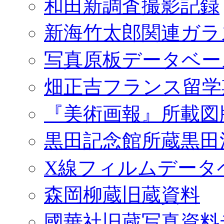
和田新調査撮影記録
新海竹太郎関連ガラ
写真原板データベー
畑正吉フランス留学
『美術画報』所載図
黒田記念館所蔵黒田
X線フィルムデータ
森岡柳蔵旧蔵資料
國華社旧蔵写真資料