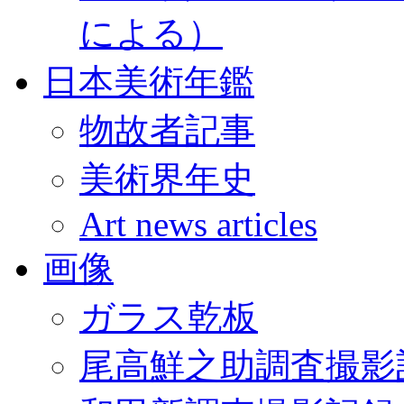
による）
日本美術年鑑
物故者記事
美術界年史
Art news articles
画像
ガラス乾板
尾高鮮之助調査撮影