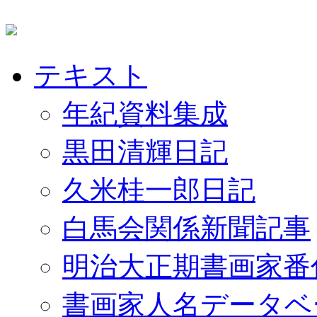
テキスト
年紀資料集成
黒田清輝日記
久米桂一郎日記
白馬会関係新聞記事
明治大正期書画家番
書画家人名データベ