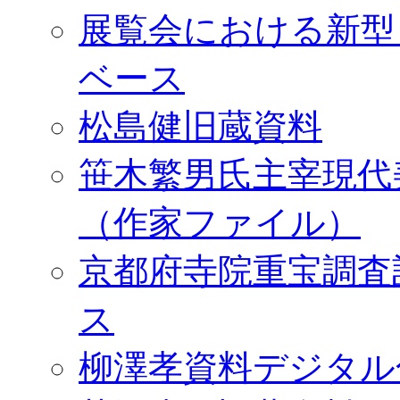
展覧会における新型
ベース
松島健旧蔵資料
笹木繁男氏主宰現代
（作家ファイル）
京都府寺院重宝調査
ス
柳澤孝資料デジタル