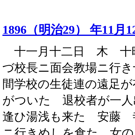
1896（明治29） 年11月1
十一月十二日 木 十
づ校長ニ面会教場ニ行き
間学校の生徒連の遠足が
がついた 退校者が一人
逢ひ湯浅も来た 安藤 寺山と
ニ行きめしを食た 女の