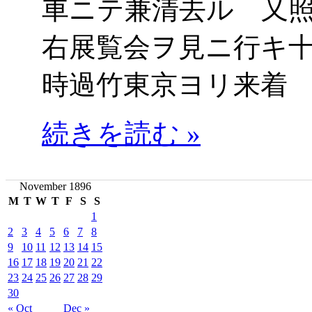
車ニテ兼清去ル 又
右展覧会ヲ見ニ行キ
時過竹東京ヨリ来着
続きを読む »
November 1896
M
T
W
T
F
S
S
1
2
3
4
5
6
7
8
9
10
11
12
13
14
15
16
17
18
19
20
21
22
23
24
25
26
27
28
29
30
« Oct
Dec »