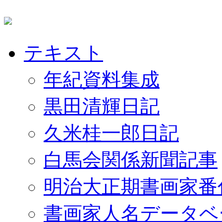
テキスト
年紀資料集成
黒田清輝日記
久米桂一郎日記
白馬会関係新聞記事
明治大正期書画家番
書画家人名データベ