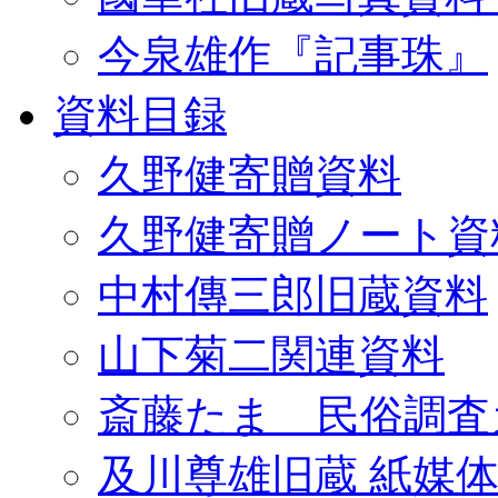
今泉雄作『記事珠』
資料目録
久野健寄贈資料
久野健寄贈ノート資
中村傳三郎旧蔵資料
山下菊二関連資料
斎藤たま 民俗調査
及川尊雄旧蔵 紙媒