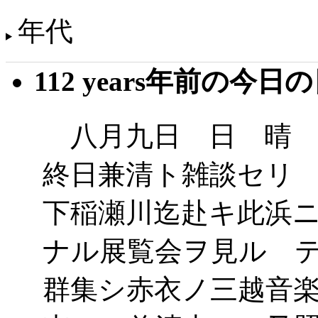
年代
112 years年前の今日
八月九日 日 晴 
終日兼清ト雑談セリ
下稲瀬川迄赴キ此浜
ナル展覧会ヲ見ル 
群集シ赤衣ノ三越音