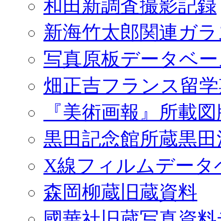
和田新調査撮影記録
新海竹太郎関連ガラ
写真原板データベー
畑正吉フランス留学
『美術画報』所載図
黒田記念館所蔵黒田
X線フィルムデータ
森岡柳蔵旧蔵資料
國華社旧蔵写真資料