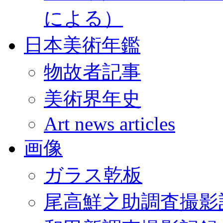
による）
日本美術年鑑
物故者記事
美術界年史
Art news articles
画像
ガラス乾板
尾高鮮之助調査撮影