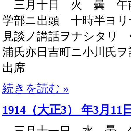
三月十日 火 曇 午
学部ニ出頭 十時半ヨリ
見談ノ講話ヲナシタリ 
浦氏亦日吉町ニ小川氏ヲ
出席
続きを読む »
1914（大正3） 年3月11
三月十一日 水 曇 