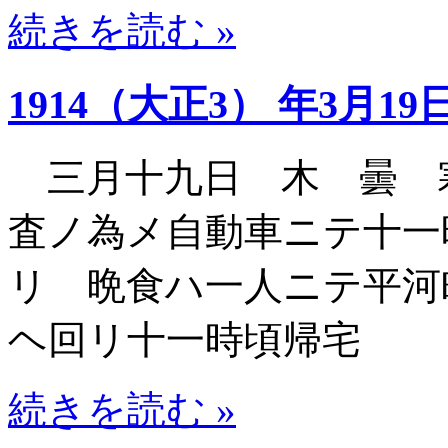
続きを読む »
1914（大正3） 年3月19
三月十九日 木 曇 
査ノ為メ自動車ニテ十一
リ 晩食ハ一人ニテ平河
ヘ回リ十一時頃帰宅
続きを読む »