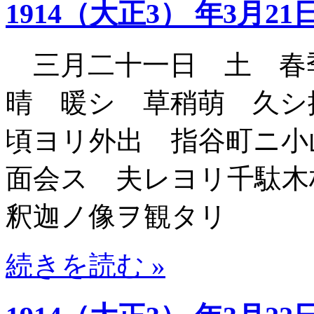
1914（大正3） 年3月21
三月二十一日 土 春
晴 暖シ 草稍萌 久シ
頃ヨリ外出 指谷町ニ小
面会ス 夫レヨリ千駄木
釈迦ノ像ヲ観タリ
続きを読む »