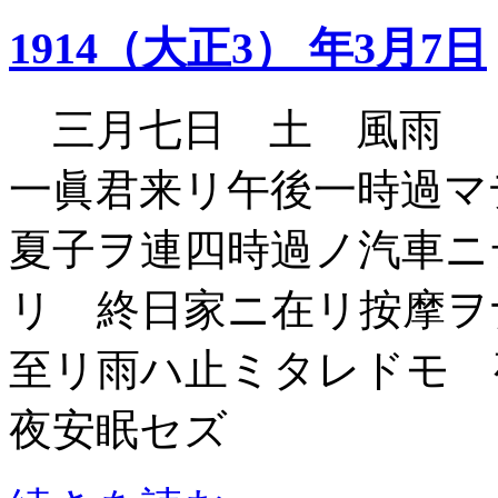
1914（大正3） 年3月7日
三月七日 土 風雨 
一眞君来リ午後一時過
夏子ヲ連四時過ノ汽車ニ
リ 終日家ニ在リ按摩ヲ
至リ雨ハ止ミタレドモ 
夜安眠セズ