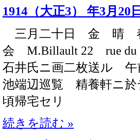
1914（大正3） 年3月20
三月二十日 金 晴 
会 M.Billault 22 rue du
石井氏ニ画二枚送ル 午
池端辺巡覧 精養軒ニ於
頃帰宅セリ
続きを読む »