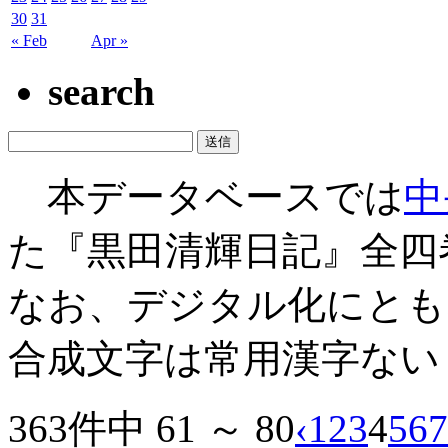
30
31
« Feb
Apr »
search
本データベースでは
中
た『黒田清輝日記』全四
なお、デジタル化にとも
合成文字は常用漢字ない
363件中 61 ～ 80
‹
1
2
3
4
5
6
7