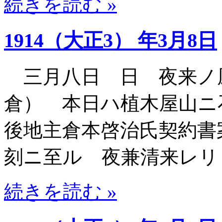
続きを読む »
1914（大正3） 年3月8日
三月八日 日 夜来ノ
倉） 本日ハ植木屋山ニ
後地主倉本啓治氏契約書
刻ニ至ル 夜兼清来レリ
続きを読む »