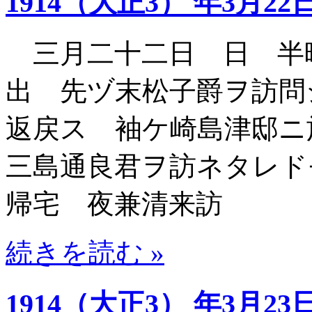
1914（大正3） 年3月22
三月二十二日 日 半
出 先ヅ末松子爵ヲ訪問
返戻ス 袖ケ崎島津邸ニ
三島通良君ヲ訪ネタレド
帰宅 夜兼清来訪
続きを読む »
1914（大正3） 年3月23