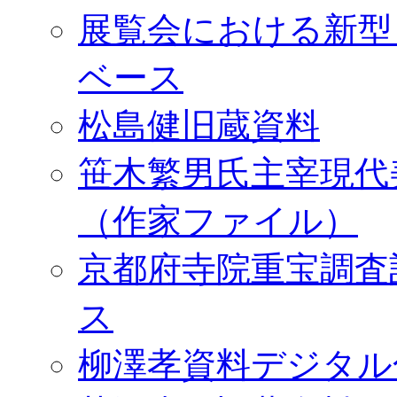
展覧会における新型
ベース
松島健旧蔵資料
笹木繁男氏主宰現代
（作家ファイル）
京都府寺院重宝調査
ス
柳澤孝資料デジタル