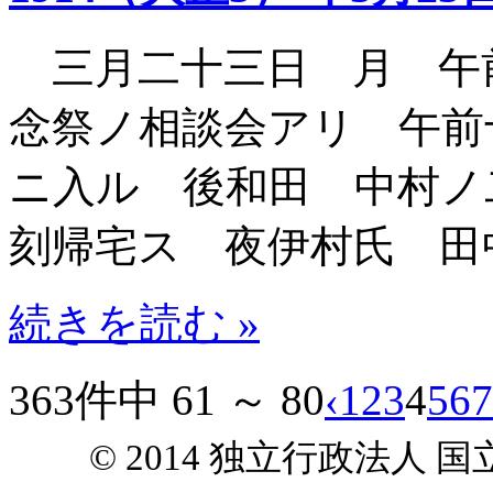
三月二十三日 月 午
念祭ノ相談会アリ 午前
ニ入ル 後和田 中村ノ
刻帰宅ス 夜伊村氏 田
続きを読む »
363件中 61 ～ 80
‹
1
2
3
4
5
6
7
© 2014 独立行政法人