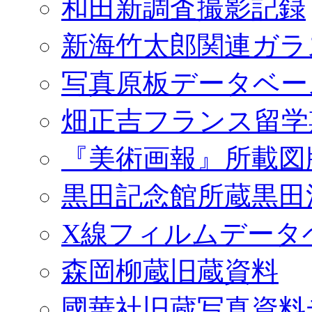
和田新調査撮影記録
新海竹太郎関連ガラ
写真原板データベー
畑正吉フランス留学
『美術画報』所載図
黒田記念館所蔵黒田
X線フィルムデータ
森岡柳蔵旧蔵資料
國華社旧蔵写真資料