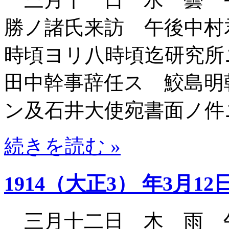
勝ノ諸氏来訪 午後中村
時頃ヨリ八時頃迄研究所
田中幹事辞任ス 鮫島明
ン及石井大使宛書面ノ件
続きを読む »
1914（大正3） 年3月12
三月十二日 木 雨 