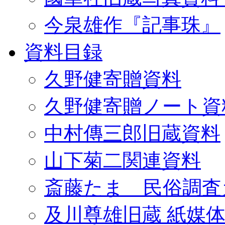
今泉雄作『記事珠』
資料目録
久野健寄贈資料
久野健寄贈ノート資
中村傳三郎旧蔵資料
山下菊二関連資料
斎藤たま 民俗調査
及川尊雄旧蔵 紙媒