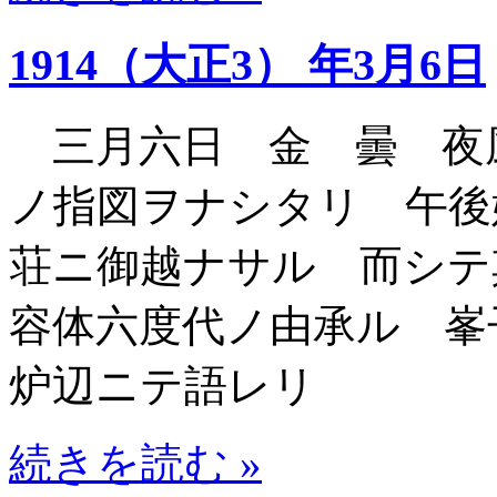
1914（大正3） 年3月6日
三月六日 金 曇 夜
ノ指図ヲナシタリ 午後
荘ニ御越ナサル 而シテ
容体六度代ノ由承ル 峯
炉辺ニテ語レリ
続きを読む »