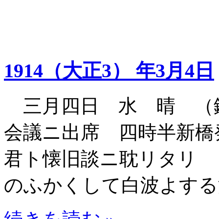
1914（大正3） 年3月4日
三月四日 水 晴 （
会議ニ出席 四時半新橋
君ト懐旧談ニ耽リタリ
のふかくして白波よする