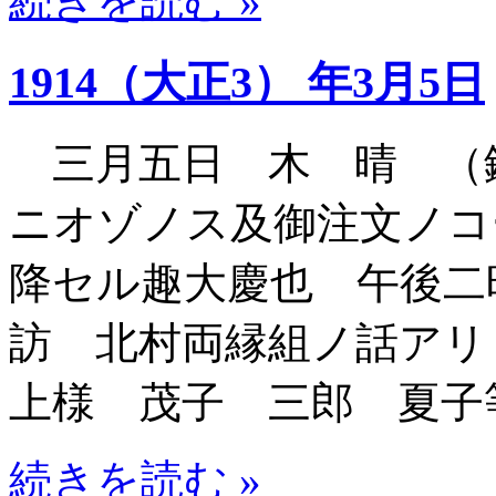
続きを読む »
1914（大正3） 年3月5日
三月五日 木 晴 （
ニオゾノス及御注文ノコ
降セル趣大慶也 午後二
訪 北村両縁組ノ話アリ
上様 茂子 三郎 夏子
続きを読む »