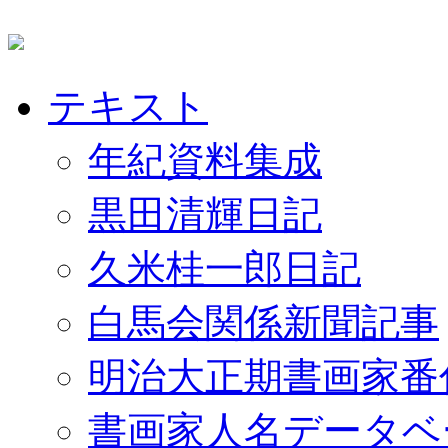
テキスト
年紀資料集成
黒田清輝日記
久米桂一郎日記
白馬会関係新聞記事
明治大正期書画家番
書画家人名データベ