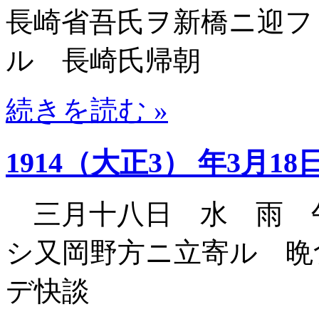
長崎省吾氏ヲ新橋ニ迎フ
ル 長崎氏帰朝
続きを読む »
1914（大正3） 年3月18
三月十八日 水 雨 
シ又岡野方ニ立寄ル 晩
デ快談