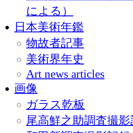
による）
日本美術年鑑
物故者記事
美術界年史
Art news articles
画像
ガラス乾板
尾高鮮之助調査撮影