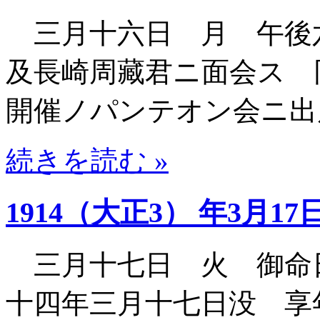
三月十六日 月 午後
及長崎周藏君ニ面会ス 
開催ノパンテオン会ニ出
続きを読む »
1914（大正3） 年3月17
三月十七日 火 御命
十四年三月十七日没 享