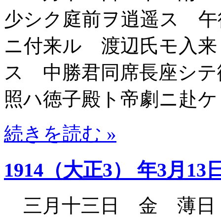
少シク庭前ヲ逍遥ス 午
ニ付来ル 渡辺氏モ入来
ス 中勝君同席長座シ
照ハ徳子殿ト帝劇ニ赴ケ
続きを読む »
1914（大正3） 年3月13
三月十三日 金 薄日